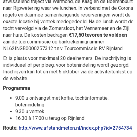
afwisselend traject via Warmond, de Kaag en de Boerenbuurt
naar Rijpwetering waar we lunchen. In verband met de Corona
regels en daarmee samenhangende reserveringen wordt de
exacte locatie bij vertrek medegedeeld. Na de lunch wordt de
tocht vervolgd via de Zomersloot, het Vennemeer en de Zijl
naar huis. De kosten bedragen
€17,50 tevoren te voldoen
aan de toercommissie op bankrekeningnummer
NL62INGB0000257312 t.n.v. Tourcommissie RV Rijnland.
Er is plaats voor maximaal 20 deelnemers. De inschrijving is
individueel of per ploeg; voor botenindeling wordt gezorgd.
Inschrijven kan tot en met 6 oktober via de activiteitenlijst op
de website.
Programma
9.00 u ontvangst met koffie, tochtinformatie,
botenindeling
9.30 u vertrek
16.30 à 17.00 u terug op Rijnland
Route:
http://www.afstandmeten.nl/index.php?id=2754734