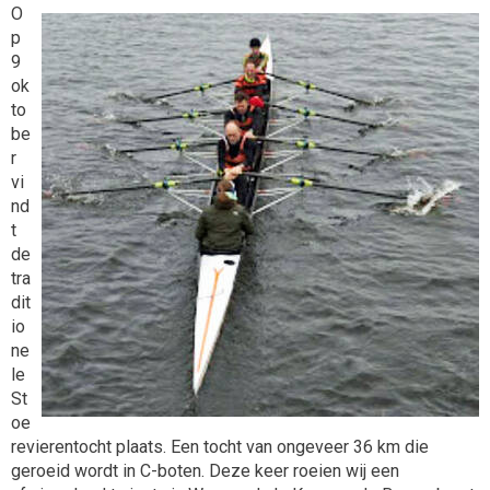
O
p
9
ok
to
be
r
vi
nd
t
de
tra
dit
io
ne
le
St
oe
revierentocht plaats. Een tocht van ongeveer 36 km die
geroeid wordt in C-boten. Deze keer roeien wij een