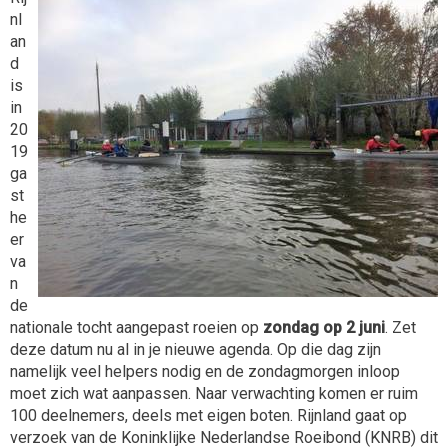
nl
an
d
is
in
20
19
ga
st
he
er
va
n
de
nationale tocht aangepast roeien op
zondag op 2 juni
. Zet
deze datum nu al in je nieuwe agenda. Op die dag zijn
namelijk veel helpers nodig en de zondagmorgen inloop
moet zich wat aanpassen. Naar verwachting komen er ruim
100 deelnemers, deels met eigen boten. Rijnland gaat op
verzoek van de Koninklijke Nederlandse Roeibond (KNRB) dit