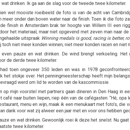
 wat drinken. Ik ga aan de slag voor de tweede twee kilometer.
chien wel mooiste roeibeeld de foto is van de acht van Cambrid
meer onder dan boven water naar de finish. Toen ik die foto z
e finish in Amsterdam brak ter hoogte van Willem III een rigg
door het materiaal, maar niet opgevend met zeven man naar de f
angehaalde uitspraak
Winning medals is good, racing is better, r
wij toch niet meer konden winnen, niet meer konden racen en niet
even pauze en wat drinken. De wind brengt verkoeling. Het g
voor de derde twee kilometer.
 had toen ongeveer 350 leden en was in 1978 geconfronteerd
k het stokje over. Het penningmeesterschap heeft mijn belangste
 gevraagd werd om lid te worden van de kascommissie.
den op mijn voorstel met partners gaan dineren in Den Haag in ee
et café naar buiten liepen, riep één van de cafégasten: “Hé, op
d restaurant, menu en wijn, maak ik een menukaart met foto’s, die
van dank voor wat zij alweer een jaar met en voor ons hebben ge
uze en wat drinken. Gewoonlijk roei ik deze het snelst. Nu gaat
laatste twee kilometer.