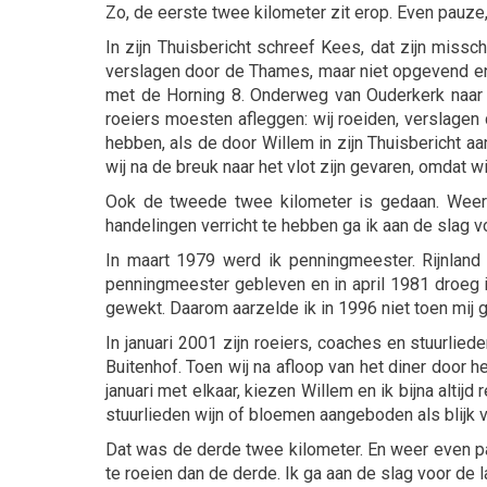
Zo, de eerste twee kilometer zit erop. Even pauze,
In zijn Thuisbericht schreef Kees, dat zijn miss
verslagen door de Thames, maar niet opgevend en 
met de Horning 8. Onderweg van Ouderkerk naar d
roeiers moesten afleggen: wij roeiden, verslagen 
hebben, als de door Willem in zijn Thuisbericht a
wij na de breuk naar het vlot zijn gevaren, omdat 
Ook de tweede twee kilometer is gedaan. Weer 
handelingen verricht te hebben ga ik aan de slag 
In maart 1979 werd ik penningmeester. Rijnland
penningmeester gebleven en in april 1981 droeg i
gewekt. Daarom aarzelde ik in 1996 niet toen mij
In januari 2001 zijn roeiers, coaches en stuurlie
Buitenhof. Toen wij na afloop van het diner door h
januari met elkaar, kiezen Willem en ik bijna altij
stuurlieden wijn of bloemen aangeboden als blijk 
Dat was de derde twee kilometer. En weer even pa
te roeien dan de derde. Ik ga aan de slag voor de 