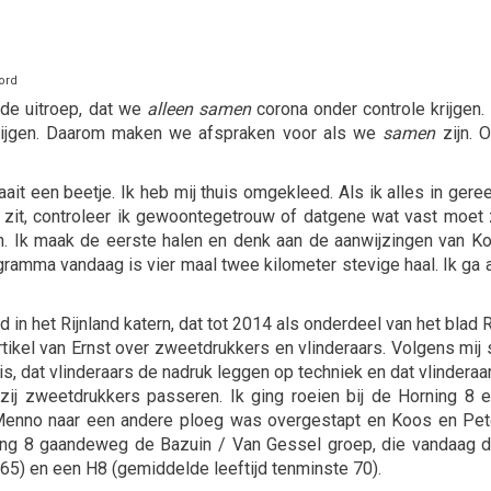
ord
 de uitroep, dat we
alleen samen
corona onder controle krijgen. 
ijgen. Daarom maken we afspraken voor als we
samen
zijn. 
aait een beetje. Ik heb mij thuis omgekleed. Als ik alles in gere
zit, controleer ik gewoontegetrouw of datgene wat vast moet z
ien. Ik maak de eerste halen en denk aan de aanwijzingen van K
ogramma vandaag is vier maal twee kilometer stevige haal. Ik ga 
nd in het Rijnland katern, dat tot 2014 als onderdeel van het blad
kel van Ernst over zweetdrukkers en vlinderaars. Volgens mij 
is, dat vlinderaars de nadruk leggen op techniek en dat vlinderaa
j zweetdrukkers passeren. Ik ging roeien bij de Horning 8 
 Menno naar een andere ploeg was overgestapt en Koos en Pet
ng 8 gaandeweg de Bazuin / Van Gessel groep, die vandaag 
 65) en een H8 (gemiddelde leeftijd tenminste 70).