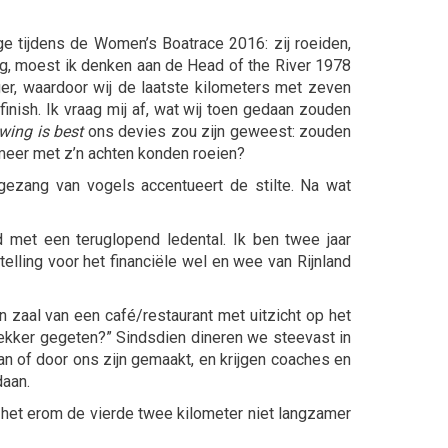
ge tijdens de Women’s Boatrace 2016: zij roeiden,
ag, moest ik denken aan de Head of the River 1978
er, waardoor wij de laatste kilometers met zeven
inish. Ik vraag mij af, wat wij toen gedaan zouden
owing is best
ons devies zou zijn geweest: zouden
 meer met z’n achten konden roeien?
ezang van vogels accentueert de stilte. Na wat
 met een teruglopend ledental. Ik ben twee jaar
lling voor het financiële wel en wee van Rijnland
n zaal van een café/restaurant met uitzicht op het
a lekker gegeten?” Sindsdien dineren we steevast in
 van of door ons zijn gemaakt, en krijgen coaches en
daan.
 het erom de vierde twee kilometer niet langzamer