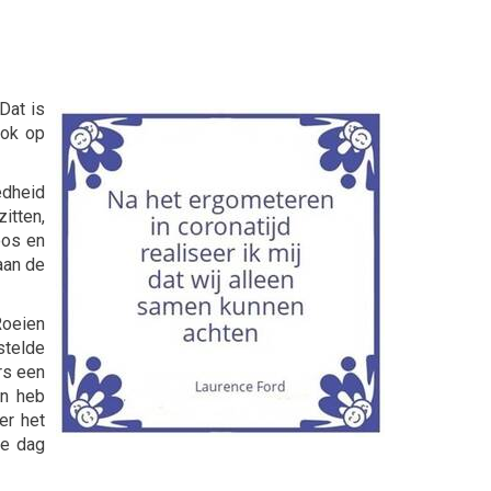
Dat is
Ook op
edheid
itten,
oos en
aan de
 Roeien
stelde
rs een
en heb
er het
de dag