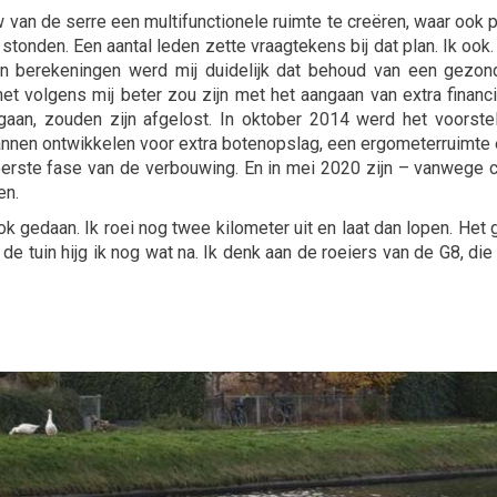
van de serre een multifunctionele ruimte te creëren, waar ook pl
stonden. Een aantal leden zette vraagtekens bij dat plan. Ik ook. 
ijn berekeningen werd mij duidelijk dat behoud van een gezonde
het volgens mij beter zou zijn met het aangaan van extra financi
an, zouden zijn afgelost. In oktober 2014 werd het voorstel
annen ontwikkelen voor extra botenopslag, een ergometerruimt
eerste fase van de verbouwing. En in mei 2020 zijn – vanwege 
en.
ok gedaan. Ik roei nog twee kilometer uit en laat dan lopen. Het
e tuin hijg ik nog wat na. Ik denk aan de roeiers van de G8, die 