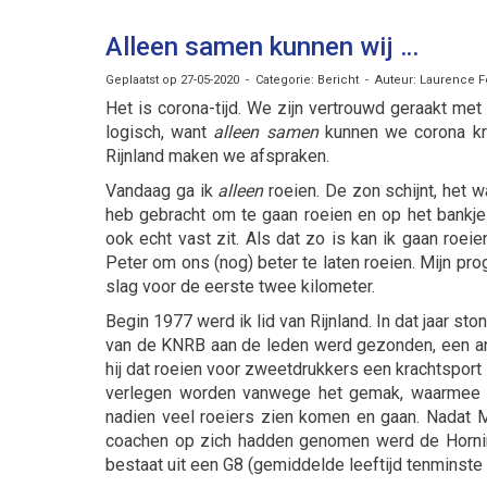
Alleen samen kunnen wij …
Geplaatst op 27-05-2020 - Categorie: Bericht - Auteur: Laurence F
Het is corona-tijd. We zijn vertrouwd geraakt met
logisch, want
alleen samen
kunnen we corona kr
Rijnland maken we afspraken.
Vandaag ga ik
alleen
roeien. De zon schijnt, het w
heb gebracht om te gaan roeien en op het bankje 
ook echt vast zit. Als dat zo is kan ik gaan roe
Peter om ons (nog) beter te laten roeien. Mijn pr
slag voor de eerste twee kilometer.
Begin 1977 werd ik lid van Rijnland. In dat jaar sto
van de KNRB aan de leden werd gezonden, een arti
hij dat roeien voor zweetdrukkers een krachtsport 
verlegen worden vanwege het gemak, waarmee zi
nadien veel roeiers zien komen en gaan. Nadat
coachen op zich hadden genomen werd de Horni
bestaat uit een G8 (gemiddelde leeftijd tenminste