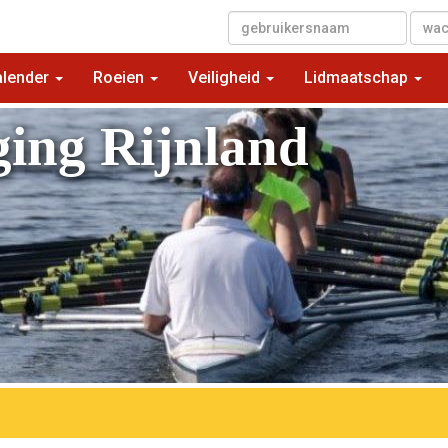
▼
alender
Roeien
Veiligheid
Lidmaatschap
ging Rijnland