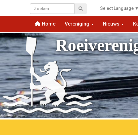
Select Language
Home
Vereniging
Nieuws
K
Roeivereni