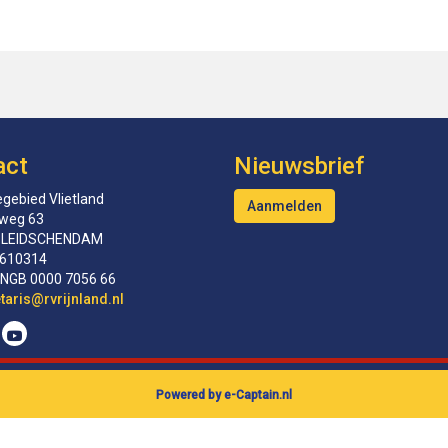
act
Nieuwsbrief
gebied Vlietland
Aanmelden
tweg 63
 LEIDSCHENDAM
610314
INGB 0000 7056 66
erceS
@rvrijnland.nl
Powered by e-Captain.nl