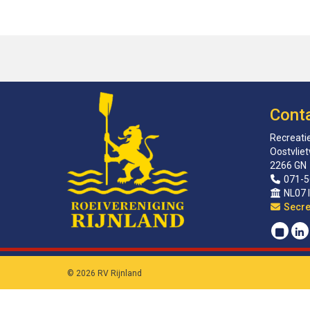
Cont
Recreatie
Oostvlie
2266 GN
071-5
NL07 
sirat
© 2026 RV Rijnland