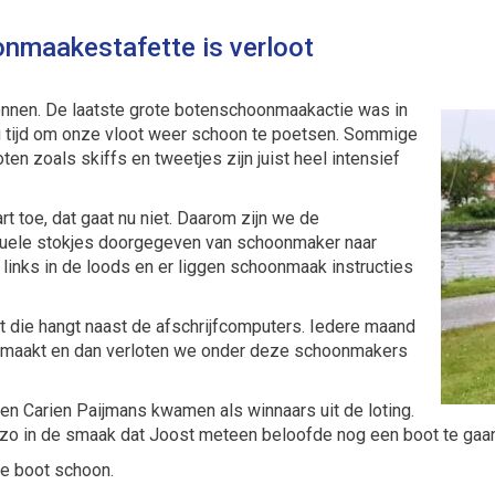
onmaakestafette is verloot
nnen. De laatste grote botenschoonmaakactie was in
 tijd om onze vloot weer schoon te poetsen. Sommige
en zoals skiffs en tweetjes zijn juist heel intensief
t toe, dat gaat nu niet. Daarom zijn we de
tuele stokjes doorgegeven van schoonmaker naar
inks in de loods en er liggen schoonmaak instructies
st die hangt naast de afschrijfcomputers. Iedere maand
emaakt en dan verloten we onder deze schoonmakers
en Carien Paijmans kwamen als winnaars uit de loting.
iel zo in de smaak dat Joost meteen beloofde nog een boot te g
je boot schoon.