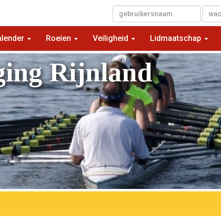
▼
alender
Roeien
Veiligheid
Lidmaatschap
ging Rijnland