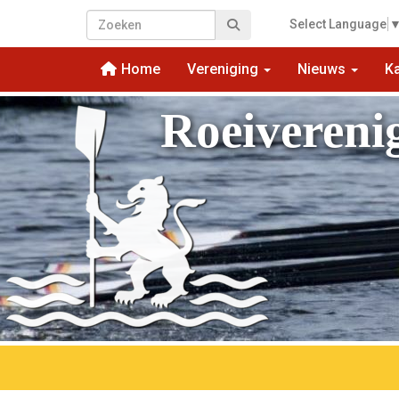
Select Language
Home
Vereniging
Nieuws
K
Roeivereni