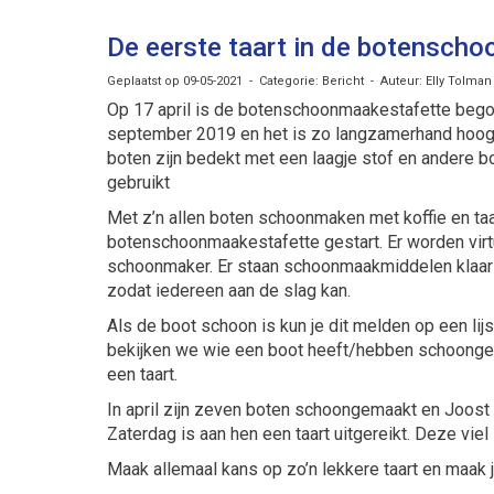
De eerste taart in de botenscho
Geplaatst op 09-05-2021 - Categorie: Bericht - Auteur: Elly Tolman
Op 17 april is de botenschoonmaakestafette bego
september 2019 en het is zo langzamerhand hoog
boten zijn bedekt met een laagje stof en andere bot
gebruikt
Met z’n allen boten schoonmaken met koffie en taar
botenschoonmaakestafette gestart. Er worden vir
schoonmaker. Er staan schoonmaakmiddelen klaar l
zodat iedereen aan de slag kan.
Als de boot schoon is kun je dit melden op een lij
bekijken we wie een boot heeft/hebben schoong
een taart.
In april zijn zeven boten schoongemaakt en Joost 
Zaterdag is aan hen een taart uitgereikt. Deze v
Maak allemaal kans op zo’n lekkere taart en maak 