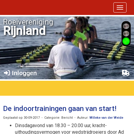
Toggle 
Roeivereniging
Rijnland
Inloggen
De indoortrainingen gaan van start!
Geplaatst op 30-09-2017 - Categorie: Bericht - Auteur:
Willeke van der Weide
Dinsdagavond van 18.30 – 20.00 uur, kracht-
uithoudings­vermogen voor wedstrijd­roeiers door Ad