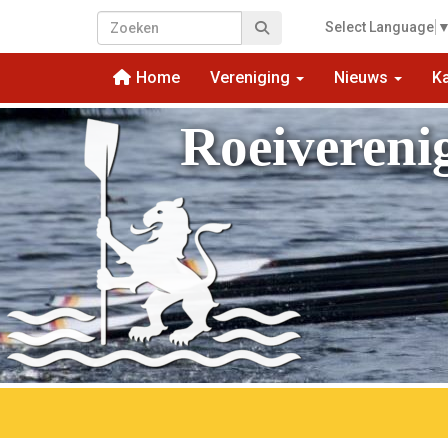
Select Language
Home
Vereniging
Nieuws
K
Roeivereni