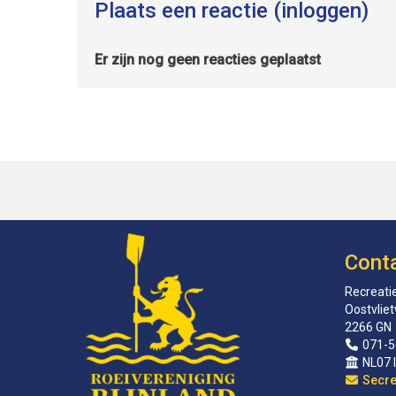
Plaats een reactie (inloggen)
Er zijn nog geen reacties geplaatst
Cont
Recreatie
Oostvlie
2266 GN
071-5
NL07 
sirat