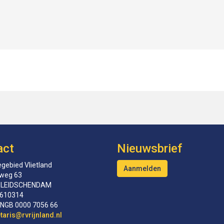
act
Nieuwsbrief
gebied Vlietland
Aanmelden
tweg 63
 LEIDSCHENDAM
610314
INGB 0000 7056 66
erceS
@rvrijnland.nl