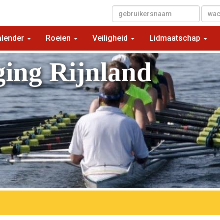
▼
alender
Roeien
Veiligheid
Lidmaatschap
ging Rijnland