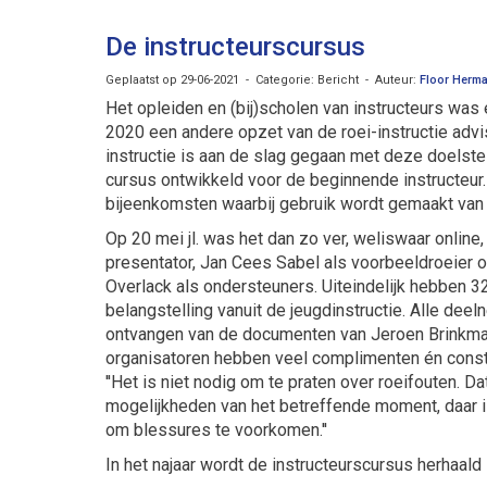
De instructeurscursus
Geplaatst op 29-06-2021 - Categorie: Bericht - Auteur:
Floor Herm
Het opleiden en (bij)scholen van instructeurs was
2020 een andere opzet van de roei-instructie adv
instructie is aan de slag gegaan met deze doels
cursus ontwikkeld voor de beginnende instructeur.
bijeenkomsten waarbij gebruik wordt gemaakt va
Op 20 mei jl. was het dan zo ver, weliswaar onlin
presentator, Jan Cees Sabel als voorbeeldroeier
Overlack als ondersteuners. Uiteindelijk hebben 3
belangstelling vanuit de jeugdinstructie. Alle dee
ontvangen van de documenten van Jeroen Brinkman 
organisatoren hebben veel complimenten én const
''Het is niet nodig om te praten over roeifouten. D
mogelijkheden van het betreffende moment, daar i
om blessures te voorkomen.''
In het najaar wordt de instructeurscursus herhaal