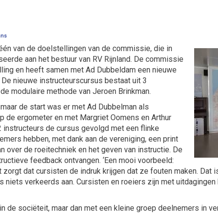
ans
 één van de doelstellingen van de commissie, die in
iseerde aan het bestuur van RV Rijnland. De commissie
telling en heeft samen met Ad Dubbeldam een nieuwe
 De nieuwe instructeurscursus bestaat uit 3
n de modulaire methode van Jeroen Brinkman.
e, maar de start was er met Ad Dubbelman als
 op de ergometer en met Margriet Oomens en Arthur
2 instructeurs de cursus gevolgd met een flinke
lnemers hebben, met dank aan de vereniging, een print
over de roeitechniek en het geven van instructie. De
ructieve feedback ontvangen. ‘Een mooi voorbeeld:
at zorgt dat cursisten de indruk krijgen dat ze fouten maken. Dat i
s niets verkeerds aan. Cursisten en roeiers zijn met uitdaginge
d in de sociëteit, maar dan met een kleine groep deelnemers in 