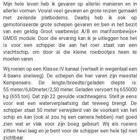
Mijn hele leven heb ik gevaren op
allerlei
manieren en in
allerlei vormen. Vooral veel gevaren en grote reizen gemaakt
met zeilende platbodems. Daarbij heb ik ook op
gemotoriseerde grote schepen gevaren en ben in het bezit
van een geldig
G
root vaarbewijs
A/B en
marifoonbewijs+
GMDS module. Door die ervaring kan ik je uitleggen hoe het
is voor een schipper die aan het roer staat van een
vrachtschip, om door al die kleine roeibootjes heen te
moeten varen.
Wij roeien op een Klasse IV kanaal (vertaalt in wegentaal een
4-baans snelweg). De schepen die hier varen zijn meestal
Kempenaars. De
lengte/breedte
/geladen diepte is:
55
meter/6,60meter/2,50 meter. Geladen vervoert hij 655000
kg (655 ton). Dat zijn 22 gevulde vrachtwagens. Stelt je eens
voor wat een waterverplaatsing dat teweeg brengt. De
schipper staat 50 meter verwijderd van de voorkant van het
schip en kan (ook al zou hij een camera hebben) niet goed
zien wat er vlak voor zijn boeg gebeurt. Wij als roeiers
zitten
heel
laag en je bent voor de schipper een hele tijd niet
zichtbaar.