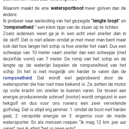
Waarom maakt de ene
watersportboot
meer golven dan de
andere:
Ik probeer naar aanleiding van het gezegde “
lengte loopt
” en
“
rompsnelheid
” een klein tipje
van de sluier op te lichten.
Zoals iedereen weet ga je in een acht veel sneller dan in
de
skiff.
Dat is niet alleen omdat je met meer man bent maar
ook dat hoe langer het schip is hoe sneller het vaart. Dus een
scheepje van 10 meter vaart sneller dan een scheepje (met
dezelfde vorm) van 7 meter. De romp van het schip en de
lengte op de waterlijn bepalen de
rompsnelheid
van het
schip. En het is niet mogelijk om harder te varen dan de
rompsnelheid
. Dat wordt wel geprobeerd door de
watersporter die hier niet mee bekend is. Ze zetten de motor
op volle kracht om sneller te kunnen varen. De teveel aan
energie producerende schroef (motor) wordt omgezet in een
hekgolf en dus voor ons roeiers een zeer vervelende
golfslag. Dat is altijd erg jammer: 1. omdat de boot niet harder
gaat, 2. verspilde energie en 3. ergernis voor de
mede
watersporter. En als mensen roepen “ik mag 12 km. per uur
varen” zeg ik altijd “het is geen auto”.