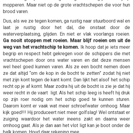
mopperen. Maar niet op de grote vrachtschepen die voor hun
brood varen.
Dus, als we ze tegen komen, ga rustig naar stuurboord wal en
laat je rustig door het dal, die onstaat door de
waterverplaatsing, glijden. En niet er vlak voorlangs roeien.
Ga nooit stoppen met roeien. Maar blijf roeien om uit de
weg van het vrachtschip te komen.
Ik hoop dat je iets meer
begrip en respect hebt gekregen voor de schippers die met
vrachtschepen door ons water varen en dat deze mensen
wel
heel
goed kunnen varen. Als ze een bocht nemen doen
ze dat altijd “om de kop in de bocht te zetten” zodat hij niet
met zijn kont tegen de kant komt. Dan lijkt het alsof het schip
recht op je af komt. Maar zodra hij uit de bocht is zie je dat hij
weer recht in de vaart ligt. Als het schip leeg is heeft hij druk
op zijn roer nodig om het schip goed te kunnen sturen.
Daarom komt er vaak wat meer schroefwater omhoog. Maar
kijk goed!!! Hij produceert niet meer golfslag! Wel ontstaat er
zuiging waardoor het water ineens zakt en daarna weer
omhoog gaat. Als je dan aan het vlot ligt kan je boot onder de
balk komen. Houd daar rekening mee.