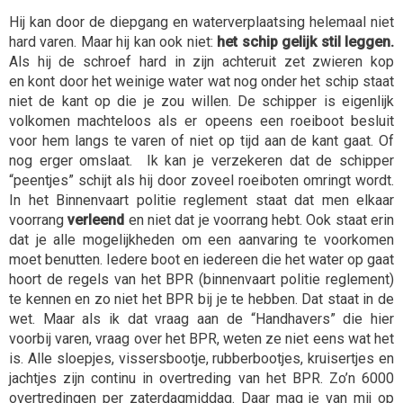
Hij kan door de diepgang en waterverplaatsing helemaal niet
hard varen. Maar hij kan ook niet:
het schip gelijk stil leggen.
Als hij de schroef hard in zijn achteruit zet zwieren kop
en
kont
door het weinige water wat nog onder het schip staat
niet de kant op die je zou willen. De schipper is eigenlijk
volkomen machteloos als er opeens een roeiboot besluit
voor hem langs te varen of niet op tijd aan de kant gaat. Of
nog erger omslaat. Ik kan je verzekeren dat de schipper
“peentjes” schijt als hij door zoveel roeiboten omringt wordt.
In het Binnenvaart politie reglement staat dat men elkaar
voorrang
verleend
en niet dat je voorrang hebt. Ook staat erin
dat je alle mogelijkheden om een aanvaring te voorkomen
moet benutten. Iedere boot en iedereen die het water op gaat
hoort de regels van het BPR (binnenvaart politie reglement)
te kennen en zo niet het BPR bij je te hebben. Dat staat in de
wet. Maar als ik dat vraag aan de “Handhavers” die hier
voorbij varen, vraag over het BPR, weten ze niet eens wat het
is. Alle sloepjes, vissersbootje, rubberbootjes, kruisertjes en
jachtjes zijn continu in overtreding van het BPR. Zo’n 6000
overtredingen per zaterdagmiddag. Daar mag je van mij op