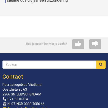
situatie dus dit jaar een uitzondering
Heb je gevonden wat je zocht?
Contact
Recreatiegebied Vlietland
Oostvlietweg 63
2266 GN LEIDSCHENDAM
071-5610314
NL07 INGB 0000 7056 66