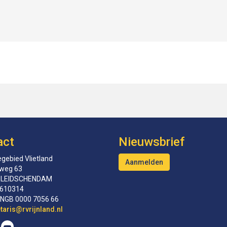
act
Nieuwsbrief
gebied Vlietland
Aanmelden
tweg 63
 LEIDSCHENDAM
610314
INGB 0000 7056 66
erceS
@rvrijnland.nl