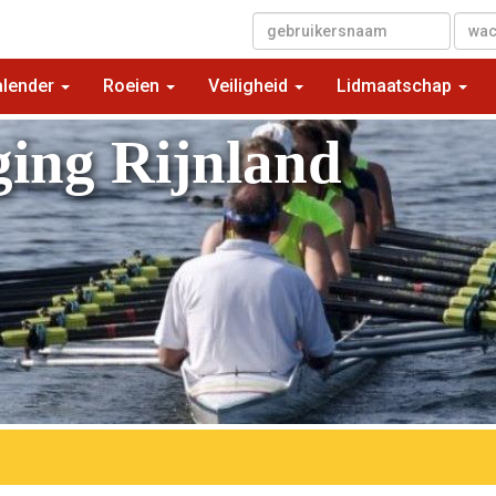
▼
alender
Roeien
Veiligheid
Lidmaatschap
ging Rijnland