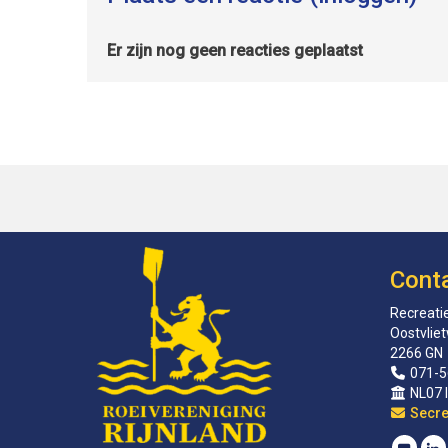
Er zijn nog geen reacties geplaatst
Cont
Recreatie
Oostvlie
2266 GN
071-5
NL07 
sirat