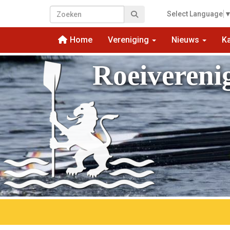
Select Language
Home
Vereniging
Nieuws
K
Roeivereni