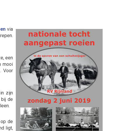
ven
via
repen.
ze, een
en mooi
. Voor
n zijn
 bij de
 leen.
d op de
 ligt,