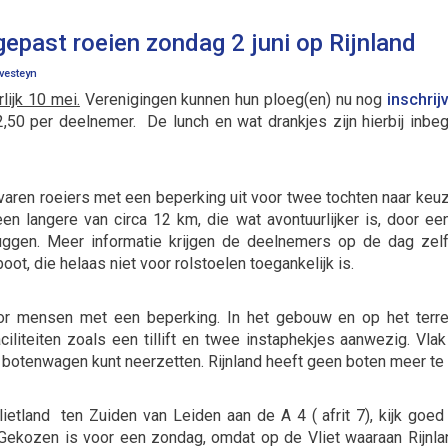
epast roeien zondag 2 juni op Rijnland
vesteyn
rlijk 10 mei.
Verenigingen kunnen hun ploeg(en) nu nog
inschrij
50 per deelnemer. De lunch en wat drankjes zijn hierbij inbeg
varen roeiers met een beperking uit voor twee tochten naar keu
en langere van circa 12 km, die wat avontuurlijker is, door e
uggen. Meer informatie krijgen de deelnemers op de dag zelf
ot, die helaas niet voor rolstoelen toegankelijk is.
or mensen met een beperking. In het gebouw en op het terrei
aciliteiten zoals een tillift en twee instaphekjes aanwezig. Vlak
en botenwagen kunt neerzetten. Rijnland heeft geen boten meer te
lietland ten Zuiden van Leiden aan de A 4 ( afrit 7), kijk goe
ekozen is voor een zondag, omdat op de Vliet waaraan Rijnland