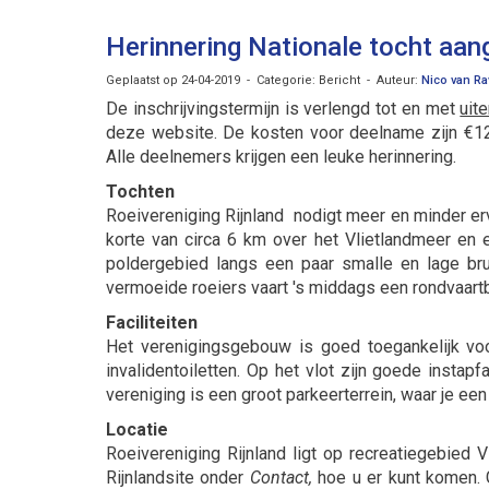
Herinnering Nationale tocht aang
Geplaatst op 24-04-2019 - Categorie: Bericht - Auteur:
Nico van Ra
De inschrijvingstermijn is verlengd tot en met
uite
deze website. De kosten voor deelname zijn €12,
Alle deelnemers krijgen een leuke herinnering.
Tochten
Roeivereniging Rijnland nodigt meer en minder er
korte van circa 6 km over het Vlietlandmeer en e
poldergebied langs een paar smalle en lage br
vermoeide roeiers vaart 's middags een rondvaartbo
Faciliteiten
Het verenigingsgebouw is goed toegankelijk vo
invalidentoiletten. Op het vlot zijn goede instapf
vereniging is een groot parkeerterrein, waar je e
Locatie
Roeivereniging Rijnland ligt op recreatiegebied V
Rijnlandsite onder
Contact,
hoe u er kunt komen. G