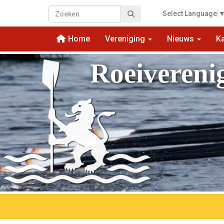
Select Language
Home
Vereniging
Nieuws
K
Roeivereni