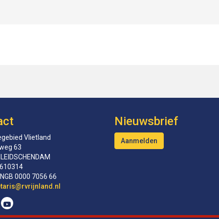
act
Nieuwsbrief
gebied Vlietland
Aanmelden
tweg 63
 LEIDSCHENDAM
610314
INGB 0000 7056 66
erceS
@rvrijnland.nl