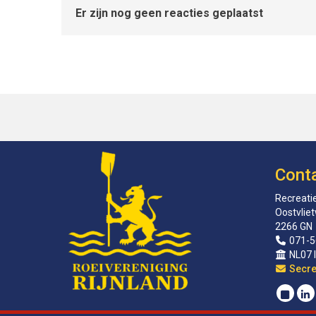
Er zijn nog geen reacties geplaatst
Cont
Recreatie
Oostvlie
2266 GN
071-5
NL07 
sirat