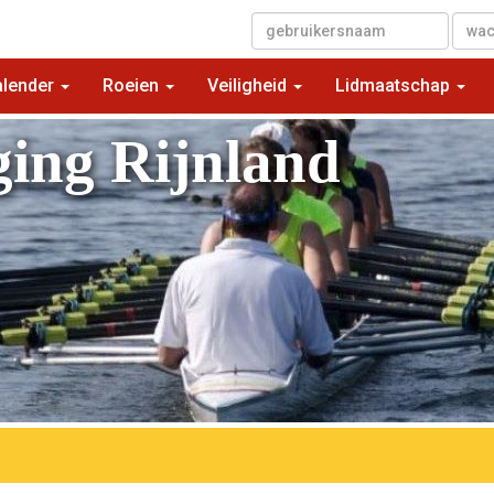
▼
alender
Roeien
Veiligheid
Lidmaatschap
ging Rijnland