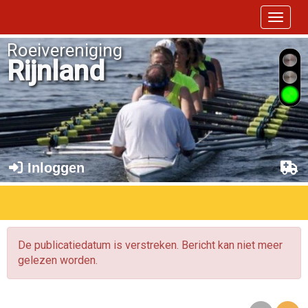
Toggle 
Roeivereniging
Rijnland
Inloggen
De publicatiedatum is verstreken. Bericht kan niet meer
gelezen worden.