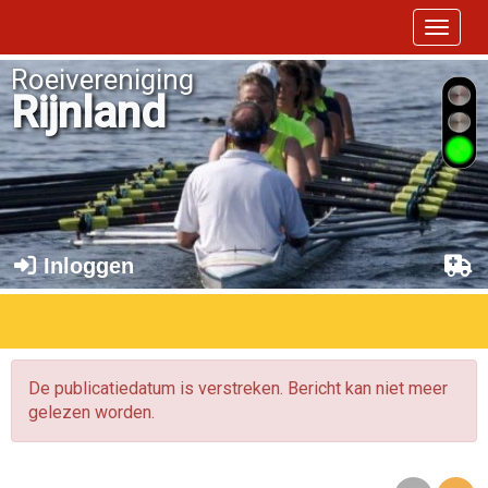
Toggle 
Roeivereniging
Rijnland
Inloggen
De publicatiedatum is verstreken. Bericht kan niet meer
gelezen worden.