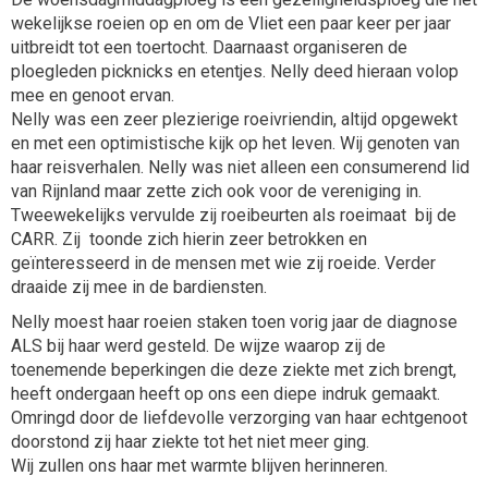
wekelijkse roeien op en om de Vliet een paar keer per jaar
uitbreidt tot een toertocht. Daarnaast organiseren de
ploegleden picknicks en etentjes. Nelly deed hieraan volop
mee en genoot ervan.
Nelly was een zeer plezierige roeivriendin, altijd opgewekt
en met een optimistische kijk op het leven. Wij genoten van
haar reisverhalen. Nelly was niet alleen een consumerend lid
van Rijnland maar zette zich ook voor de vereniging in.
Tweewekelijks vervulde zij roeibeurten als roeimaat bij de
CARR. Zij toonde zich hierin zeer betrokken en
geïnteresseerd in de mensen met wie zij roeide. Verder
draaide zij mee in de bardiensten.
Nelly moest haar roeien staken toen vorig jaar de diagnose
ALS bij haar werd gesteld. De wijze waarop zij de
toenemende beperkingen die deze ziekte met zich brengt,
heeft ondergaan heeft op ons een diepe indruk gemaakt.
Omringd door de liefdevolle verzorging van haar echtgenoot
doorstond zij haar ziekte tot het niet meer ging.
Wij zullen ons haar met warmte blijven herinneren.