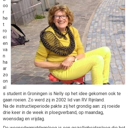
oo
r
he
t
ro
ei
en
va
n
ha
ar
zo
on
al
s student in Groningen is Nelly op het idee gekomen ook te
gaan roeien. Zo werd zij in 2002 lid van RV Rijnland.
Na de instructieperiode pakte zij het grondig aan: zij roeide
drie keer in de week in ploegverband, op maandag,
woensdag en vrijdag.
De woensdagmiddagploeg is een gezelligheidsploeg die het