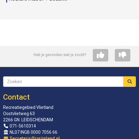
Heb je gevonden wat je zocht?
Contact
Recreatiegebied Vlietland
Oostvlietweg 63
2266 GN LEIDSCHENDAM
071-5610314
NL07 INGB 0000 7056 66
siraterceS
@rvrijnland.nl