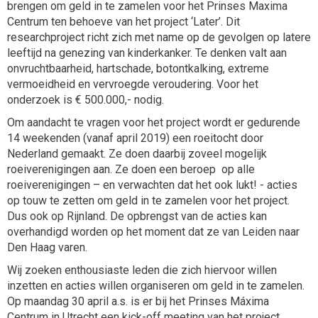
brengen om geld in te zamelen voor het Prinses Maxima
Centrum ten behoeve van het project ‘Later’. Dit
researchproject richt zich met name op de gevolgen op latere
leeftijd na genezing van kinderkanker. Te denken valt aan
onvruchtbaarheid, hartschade, botontkalking, extreme
vermoeidheid en vervroegde veroudering. Voor het
onderzoek is € 500.000,- nodig.
Om aandacht te vragen voor het project wordt er gedurende
14 weekenden (vanaf april 2019) een roeitocht door
Nederland gemaakt. Ze doen daarbij zoveel mogelijk
roeiverenigingen aan. Ze doen een beroep op alle
roeiverenigingen – en verwachten dat het ook lukt! - acties
op touw te zetten om geld in te zamelen voor het project.
Dus ook op Rijnland. De opbrengst van de acties kan
overhandigd worden op het moment dat ze van Leiden naar
Den Haag varen.
Wij zoeken enthousiaste leden die zich hiervoor willen
inzetten en acties willen organiseren om geld in te zamelen.
Op maandag 30 april a.s. is er bij het Prinses Máxima
Centrum in Utrecht een kick-off meeting van het project.