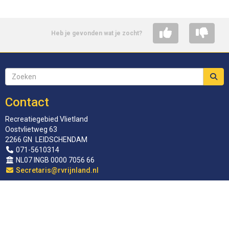
Heb je gevonden wat je zocht?
Contact
Recreatiegebied Vlietland
Oostvlietweg 63
2266 GN LEIDSCHENDAM
071-5610314
NL07 INGB 0000 7056 66
siraterceS
@rvrijnland.nl