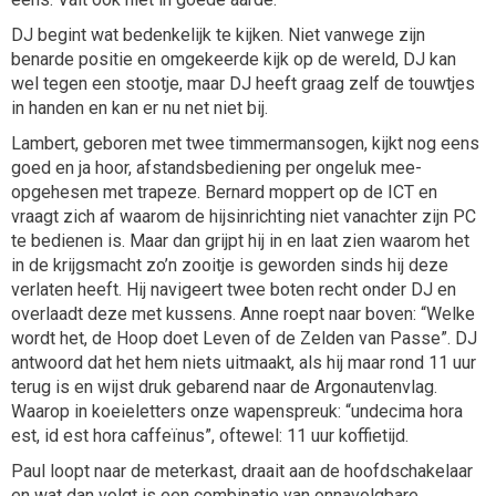
DJ begint wat bedenkelijk te kijken. Niet vanwege zijn
benarde positie en omgekeerde kijk op de wereld, DJ kan
wel tegen een stootje, maar DJ heeft graag zelf de touwtjes
in handen en kan er nu net niet bij.
Lambert, geboren met twee timmermansogen, kijkt nog eens
goed en ja hoor, afstandsbediening per ongeluk mee-
opgehesen met trapeze. Bernard moppert op de ICT en
vraagt zich af waarom de hijsinrichting niet vanachter zijn PC
te bedienen is. Maar dan grijpt hij in en laat zien waarom het
in de krijgsmacht zo’n zooitje is geworden sinds hij deze
verlaten heeft. Hij navigeert twee boten recht onder DJ en
overlaadt deze met kussens. Anne roept naar boven: “Welke
wordt het, de Hoop doet Leven of de Zelden van Passe”. DJ
antwoord dat het hem niets uitmaakt, als hij maar rond 11 uur
terug is en wijst druk gebarend naar de Argonautenvlag.
Waarop in koeieletters onze wapenspreuk: “undecima hora
est, id est hora caffeïnus”, oftewel: 11 uur koffietijd.
Paul loopt naar de meterkast, draait aan de hoofdschakelaar
en wat dan volgt is een combinatie van onnavolgbare