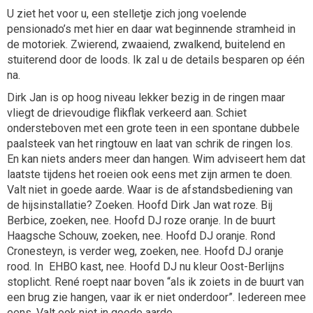
U ziet het voor u, een stelletje zich jong voelende
pensionado’s met hier en daar wat beginnende stramheid in
de motoriek. Zwierend, zwaaiend, zwalkend, buitelend en
stuiterend door de loods. Ik zal u de details besparen op één
na.
Dirk Jan is op hoog niveau lekker bezig in de ringen maar
vliegt de drievoudige flikflak verkeerd aan. Schiet
ondersteboven met een grote teen in een spontane dubbele
paalsteek van het ringtouw en laat van schrik de ringen los.
En kan niets anders meer dan hangen. Wim adviseert hem dat
laatste tijdens het roeien ook eens met zijn armen te doen.
Valt niet in goede aarde. Waar is de afstandsbediening van
de hijsinstallatie? Zoeken. Hoofd Dirk Jan wat roze. Bij
Berbice, zoeken, nee. Hoofd DJ roze oranje. In de buurt
Haagsche Schouw, zoeken, nee. Hoofd DJ oranje. Rond
Cronesteyn, is verder weg, zoeken, nee. Hoofd DJ oranje
rood. In EHBO kast, nee. Hoofd DJ nu kleur Oost-Berlijns
stoplicht. René roept naar boven “als ik zoiets in de buurt van
een brug zie hangen, vaar ik er niet onderdoor”. Iedereen mee
eens. Valt ook niet in goede aarde.