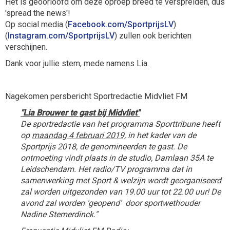
Het is geoorloofd om deze oproep breed te verspreiden, dus
'spread the news'!
Op social media (
Facebook.com/SportprijsLV
)
(
Instagram.com/SportprijsLV
) zullen ook berichten
verschijnen.
Dank voor jullie stem, mede namens Lia.
Nagekomen persbericht Sportredactie Midvliet FM
"Lia Brouwer te gast bij Midvliet"
De sportredactie van het programma Sporttribune heeft
op
maandag 4 februari 2019,
in het kader van de
Sportprijs 2018, de genomineerden te gast. De
ontmoeting vindt plaats in de studio, Damlaan 35A te
Leidschendam. Het radio/TV programma dat in
samenwerking met Sport & welzijn wordt georganiseerd
zal worden uitgezonden van 19.00 uur tot 22.00 uur! De
avond zal worden ‘geopend’ door sportwethouder
Nadine Stemerdinck."