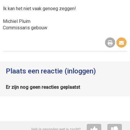
Ik kan het niet vaak genoeg zeggen!
Michiel Pluim
Commissaris gebouw
Plaats een reactie (inloggen)
Er zijn nog geen reacties geplaatst
Heb je gevonden wat je zocht?