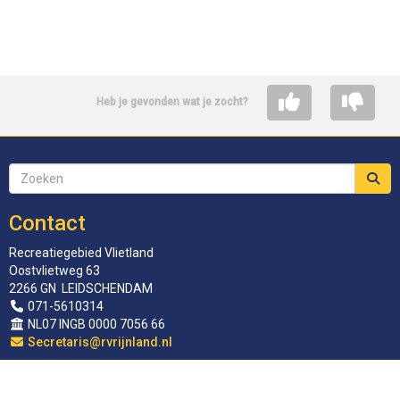
Heb je gevonden wat je zocht?
Contact
Recreatiegebied Vlietland
Oostvlietweg 63
2266 GN LEIDSCHENDAM
071-5610314
NL07 INGB 0000 7056 66
siraterceS
@rvrijnland.nl