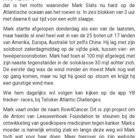
dat is het motto waaronder Mark Slats nu hard op de
Atlantische oceaan aan het roeien is. In zes blokken van 3 uur
met daarna 6 uur tijd voor een echt slaapje.
Mark startte afgelopen donderdag als een van de laatsten,
maar haalde al snel heel wat in van de 25 boten uit 17 landen
van Amerika, Europa, Australië tot zelfs China. Hij lag met zijn
soloboot zaterdagmiddag op de vijfde plek, tussen vier- en
tweepersoonsboten. Mark had toen al 100 mijl afgelegd, met
zijn naaste tegenstander in de soloklasse 30 mijl achter zich.
De eerste dag was de wind minder en moest Mark nog wat
op gang komen, maar nu ligt hij goed op stoom en krijgt hij
een gunstige wind mee.
Wie hem dagelijks wil volgen kan kijken op de app YB
tracker- races, bij Talisker Atlantic Challenges.
Mark vaart onder de naam Row4Cancer. Dit is zijn project om
de Antoni van Leeuwenhoek Foundation te steunen bij de
ontwikkeling van goedkopere medicijnen tegen kanker. Marks
moeder is namelijk ernstig ziek en langs deze weg wil Mark
toch wat voor haar doen. Meer hierover op zijn website