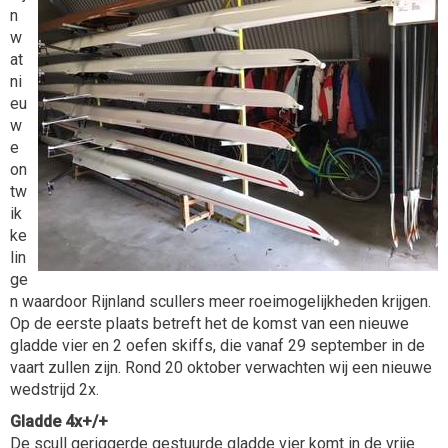
n
w
at
ni
eu
w
e
on
tw
ik
ke
lin
ge
n waardoor Rijnland scullers meer roeimogelijkheden krijgen.
Op de eerste plaats betreft het de komst van een nieuwe
gladde vier en 2 oefen skiffs, die vanaf 29 september in de
vaart zullen zijn. Rond 20 oktober verwachten wij een nieuwe
wedstrijd 2x.
Gladde 4x+/+
De scull geriggerde gestuurde gladde vier komt in de vrije