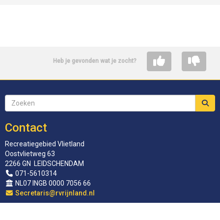
Heb je gevonden wat je zocht?
Contact
Recreatiegebied Vlietland
Oostvlietweg 63
2266 GN LEIDSCHENDAM
071-5610314
NL07 INGB 0000 7056 66
siraterceS
@rvrijnland.nl