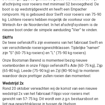
afschrijving voor roeiers met minimaal S2 bevoegdheid. De
boot is op wedstrijdgewicht en heeft een Empacher
rompvorm. Hij is gebouwd door Swift voor roeiers van 75-90
kg. Lichtere roeiers hebben mogelijk de voorkeur voor de
Wintech 4x+ de Noordervliet. In het afschrijfsysteem is de
nieuwe boot onder de simpele aanduiding “Vier” te vinden.
Skiffs
De twee oefenskiffs zijn eveneens van het fabricaat Swift en
van verschillende roeiersgewichtklassen. Tijdelijke “namen”
zijn “S” (60-75 kg roeiers) en “L” (75-90 kg roeiers).
Onze Bootsman Barend is momenteel bezig nieuwe
voetenborden in onze Filippi oefenskiffs Ade (60-75 kg), Zijp
(65-80 kg), Leede (75-90 kg) en Zijl (80-90 kg) te monteren
waardoor deze prettiger zullen roeien dan momenteel.
Wedstrijd 2x
Rond 20 oktober verwachten wij de komst van een nieuwe
wedstrijd 2x van het fabricaat Filippi voor roeiers met
gewicht van 57-75 kg. Dit wordt een z.g.n. bestuursboot en
ligt qua gewichtsklasse in tussen de Hudson