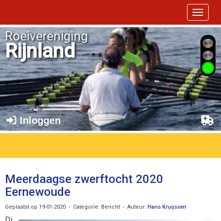
Toggle 
Roeivereniging
Rijnland
Inloggen
Meerdaagse zwerftocht 2020
Eernewoude
Geplaatst op 19-01-2020 - Categorie: Bericht - Auteur:
Hans Kruijssen
Di