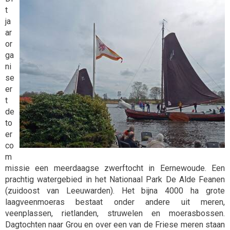
t
ja
ar
or
ga
ni
se
er
t
de
to
er
co
m
missie een meerdaagse zwerftocht in Eernewoude. Een
prachtig watergebied in het Nationaal Park De Alde Feanen
(zuidoost van Leeuwarden). Het bijna 4000 ha grote
laagveenmoeras bestaat onder andere uit meren,
veenplassen, rietlanden, struwelen en moerasbossen.
Dagtochten naar Grou en over een van de Friese meren staan