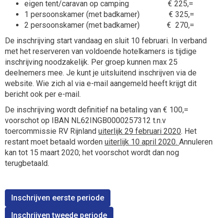
eigen tent/caravan op camping € 225,=
1 persoonskamer (met badkamer) € 325,=
2 persoonskamer (met badkamer) € 270,=
De inschrijving start vandaag en sluit 10 februari. In verband
met het reserveren van voldoende hotelkamers is tijdige
inschrijving noodzakelijk. Per groep kunnen max 25
deelnemers mee. Je kunt je uitsluitend inschrijven via de
website. Wie zich al via e-mail aangemeld heeft krijgt dit
bericht ook per e-mail.
De inschrijving wordt definitief na betaling van € 100,=
voorschot op IBAN NL62INGB0000257312 t.n.v
toercommissie RV Rijnland
uiterlijk 29 februari 2020
. Het
restant moet betaald worden
uiterlijk 10 april 2020.
Annuleren
kan tot 15 maart 2020; het voorschot wordt dan nog
terugbetaald.
Inschrijven eerste periode
Inschrijven tweede periode