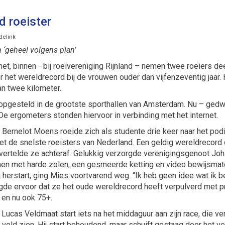
d roeister
delink
 ‘geheel volgens plan’
t, binnen - bij roeivereniging Rijnland – nemen twee roeiers de
 het wereldrecord bij de vrouwen ouder dan vijfenzeventig jaar. 
an twee kilometer.
g opgesteld in de grootste sporthallen van Amsterdam. Nu – ge
De ergometers stonden hiervoor in verbinding met het internet.
Mies Bernelot Moens roeide zich als studente drie keer naar het
et de snelste roeisters van Nederland. Een geldig wereldrecord 
ertelde ze achteraf. Gelukkig verzorgde verenigingsgenoot Johan
nen met harde zolen, een gesmeerde ketting en video bewijsmate
herstart, ging Mies voortvarend weg. “Ik heb geen idee wat ik 
zorgde ervoor dat ze het oude wereldrecord heeft verpulverd met 
 en nu ook 75+.
jn. Lucas Veldmaat start iets na het middaguur aan zijn race, die 
et veld zien. Hij start behoudend, maar schuift gestaag door het ve