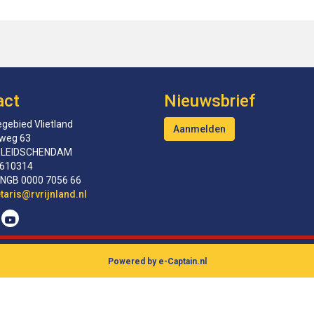
act
Nieuwsbrief
gebied Vlietland
Aanmelden
tweg 63
 LEIDSCHENDAM
610314
INGB 0000 7056 66
erceS
@rvrijnland.nl
Powered by e-Captain.nl