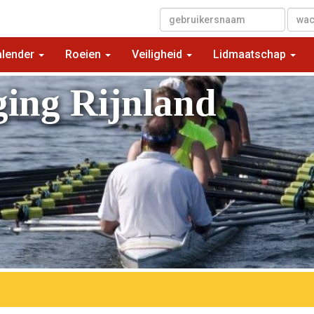
▼
alender
Roeien
Veiligheid
Lidmaatschap
ging Rijnland