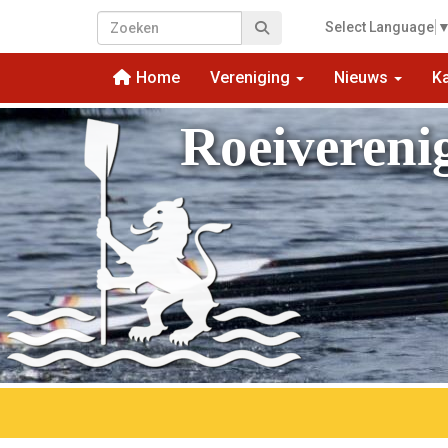
Select Language
Home
Vereniging
Nieuws
K
Roeivereni