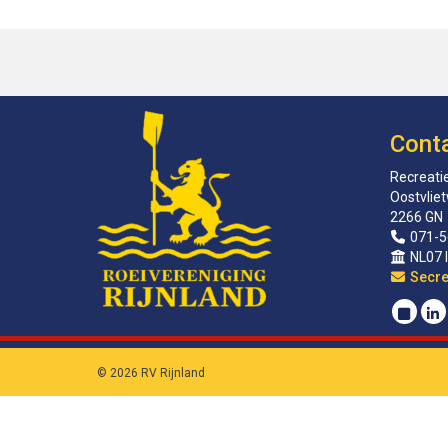
Cont
Recreatie
Oostvlie
2266 GN
071-5
NL07 
sirat
© 2026 RV Rijnland