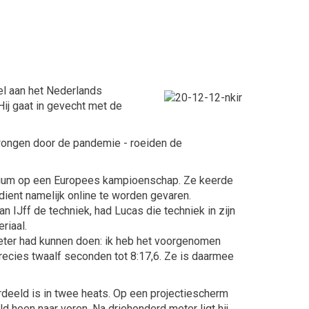
el aan het Nederlands
Hij gaat in gevecht met de
dwongen door de pandemie - roeiden de
 podium op een Europees kampioenschap. Ze keerde
dient namelijk online te worden gevaren.
 IJff de techniek, had Lucas die techniek in zijn
riaal.
beter had kunnen doen: ik heb het voorgenomen
precies twaalf seconden tot 8:17,6. Ze is daarmee
verdeeld is in twee heats. Op een projectiescherm
ld heen naar voren. Na driehonderd meter ligt hij