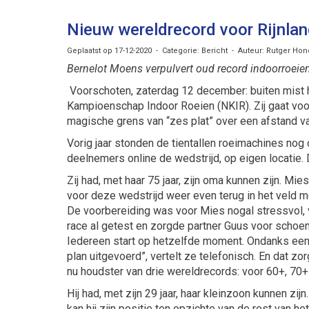
Nieuw wereldrecord voor Rijnlan
Geplaatst op 17-12-2020 - Categorie: Bericht - Auteur: Rutger Hon
Bernelot Moens verpulvert oud record indoorroeien
Voorschoten, zaterdag 12 december: buiten mist he
Kampioenschap Indoor Roeien (NKIR). Zij gaat voor
magische grens van “zes plat” over een afstand v
Vorig jaar stonden de tientallen roeimachines no
deelnemers online de wedstrijd, op eigen locatie. 
Zij had, met haar 75 jaar, zijn oma kunnen zijn. 
voor deze wedstrijd weer even terug in het veld m
De voorbereiding was voor Mies nogal stressvol, v
race al getest en zorgde partner Guus voor schoe
Iedereen start op hetzelfde moment. Ondanks een 
plan uitgevoerd”, vertelt ze telefonisch. En dat 
nu houdster van drie wereldrecords: voor 60+, 70+
Hij had, met zijn 29 jaar, haar kleinzoon kunnen zi
kan hij zijn positie ten opzichte van de rest van h