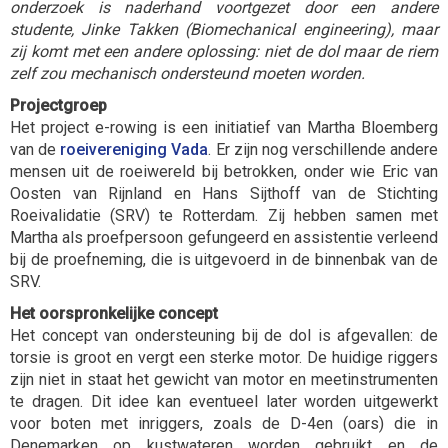
onderzoek is naderhand voortgezet door een andere
studente, Jinke Takken (Biomechanical engineering), maar
zij komt met een andere oplossing: niet de dol maar de riem
zelf zou mechanisch ondersteund moeten worden.
Projectgroep
Het project e-rowing is een initiatief van Martha Bloemberg
van de
roeivereniging Vada
. Er zijn nog verschillende andere
mensen uit de roeiwereld bij betrokken, onder wie Eric van
Oosten van Rijnland en Hans Sijthoff van de Stichting
Roeivalidatie (SRV) te Rotterdam. Zij hebben samen met
Martha als proefpersoon gefungeerd en assistentie verleend
bij de proefneming, die is uitgevoerd in de binnenbak van de
SRV.
Het oorspronkelijke concept
Het concept van ondersteuning bij de dol is afgevallen: de
torsie is groot en vergt een sterke motor. De huidige riggers
zijn niet in staat het gewicht van motor en meetinstrumenten
te dragen. Dit idee kan eventueel later worden uitgewerkt
voor boten met inriggers, zoals de D-4en (oars) die in
Denemarken op kustwateren worden gebruikt en de