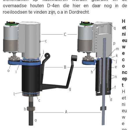
overnaadse houten D-4en die hier en daar nog in de
roeiloodsen te vinden zijn, o.a in Dordrecht.
H
et
ni
eu
w
e
c
o
nc
ep
t
H
et
ni
eu
w
e
co