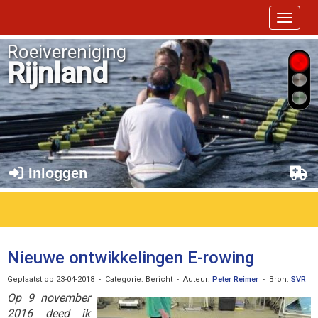
Toggle 
Roeivereniging
Rijnland
Inloggen
Nieuwe ontwikkelingen E-rowing
Geplaatst op 23-04-2018 - Categorie: Bericht - Auteur:
Peter Reimer
- Bron:
SVR
Op 9 november
2016 deed ik