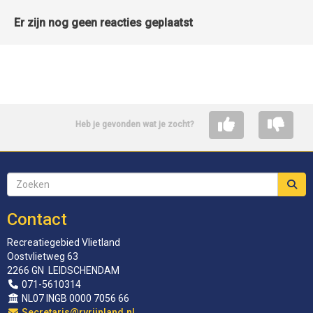
Er zijn nog geen reacties geplaatst
Heb je gevonden wat je zocht?
Contact
Recreatiegebied Vlietland
Oostvlietweg 63
2266 GN LEIDSCHENDAM
071-5610314
NL07 INGB 0000 7056 66
siraterceS
@rvrijnland.nl