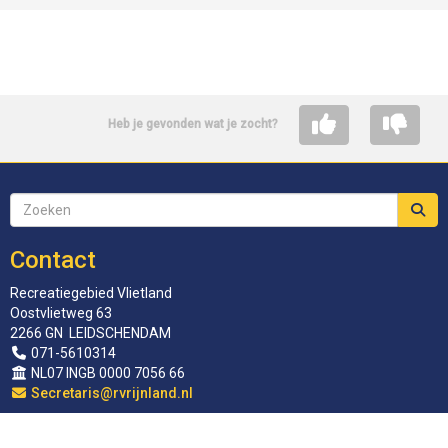
Heb je gevonden wat je zocht?
Contact
Recreatiegebied Vlietland
Oostvlietweg 63
2266 GN LEIDSCHENDAM
071-5610314
NL07 INGB 0000 7056 66
siraterceS
@rvrijnland.nl