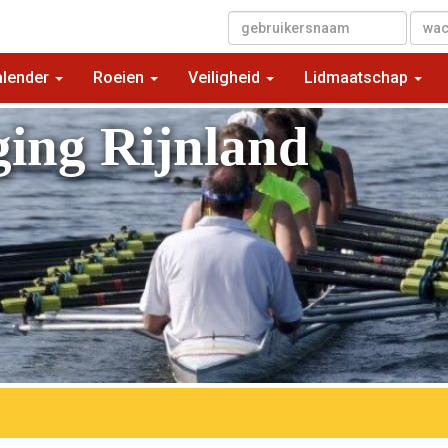
▼
alender
Roeien
Veiligheid
Lidmaatschap
ging Rijnland