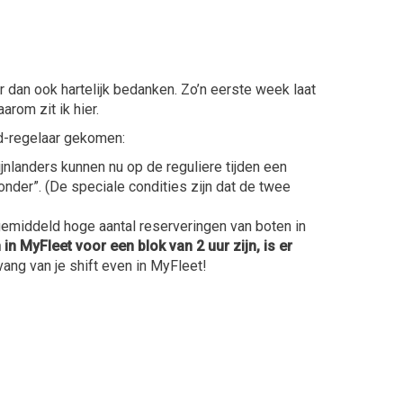
r
dan ook
hartelijk bedanken. Zo’n eerste week laat
rom zit ik hier.
d-regelaar gekomen:
ijnlanders kunnen nu op de reguliere tijden een
onder”.
(De speciale condities zijn dat de twee
gemiddeld hoge aantal reserveringen van boten in
in MyFleet voor een blok van 2 uur zijn, is er
nvang van je shift even in MyFleet!