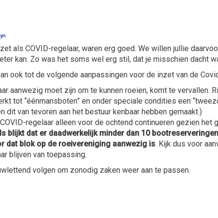
uyn
zet als COVID-regelaar, waren erg goed. We willen jullie daarvoo
eter kan. Zo was het soms wel erg stil, dat je misschien dacht waa
dan ook tot de volgende aanpassingen voor de inzet van de Covi
aar aanwezig moet zijn om te kunnen roeien, komt te vervallen. R
eperkt tot “éénmansboten” en onder speciale condities een “tweez
en dit van tevoren aan het bestuur kenbaar hebben gemaakt.)
an COVID-regelaar alleen voor de ochtend continueren gezien het 
s blijkt dat er daadwerkelijk minder dan 10 bootreserveringen 
 dat blok op de roeivereniging aanwezig is
. Kijk dus voor aa
ar blijven van toepassing.
uwlettend volgen om zonodig zaken weer aan te passen.