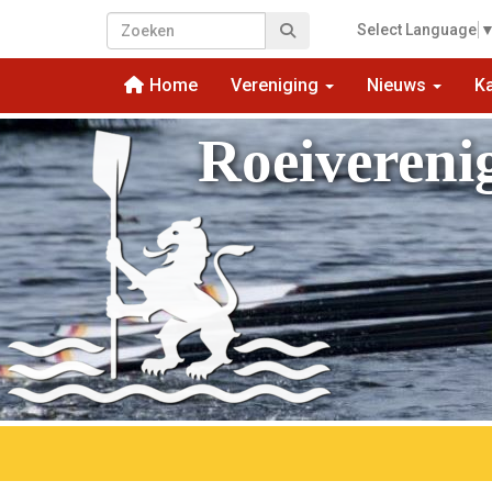
Select Language
Home
Vereniging
Nieuws
K
Roeivereni