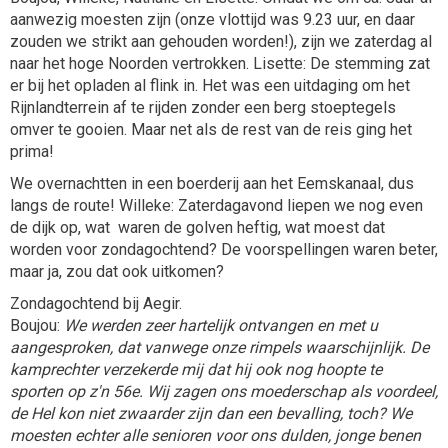
aanwezig moesten zijn (onze vlottijd was 9.23 uur, en daar
zouden we strikt aan gehouden worden!), zijn we zaterdag al
naar het hoge Noorden vertrokken. Lisette: De stemming zat
er bij het opladen al flink in. Het was een uitdaging om het
Rijnlandterrein af te rijden zonder een berg stoeptegels
omver te gooien. Maar net als de rest van de reis ging het
prima!
We overnachtten in een boerderij aan het Eemskanaal, dus
langs de route! Willeke: Zaterdagavond liepen we nog even
de dijk op, wat waren de golven heftig, wat moest dat
worden voor zondagochtend? De voorspellingen waren beter,
maar ja, zou dat ook uitkomen?
Zondagochtend bij Aegir.
Boujou:
We werden zeer hartelijk ontvangen en met u
aangesproken, dat vanwege onze rimpels waarschijnlijk. De
kamprechter verzekerde mij dat hij ook nog hoopte te
sporten op z'n 56e. Wij zagen ons moederschap als voordeel,
de Hel kon niet zwaarder zijn dan een bevalling, toch? We
moesten echter alle senioren voor ons dulden, jonge benen