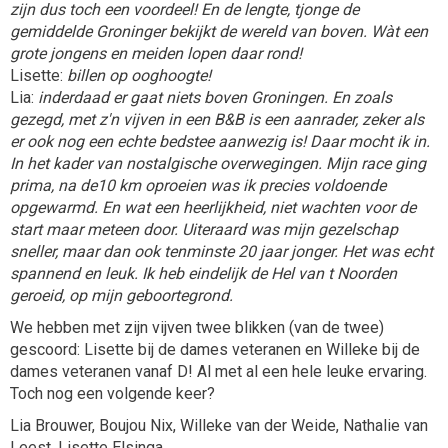
zijn dus toch een voordeel! En de lengte, tjonge de
gemiddelde Groninger bekijkt de wereld van boven. Wàt een
grote jongens en meiden lopen daar rond!
Lisette:
billen op ooghoogte!
Lia:
inderdaad er gaat niets boven Groningen. En zoals
gezegd, met z'n vijven in een B&B is een aanrader, zeker als
er ook nog een echte bedstee aanwezig is! Daar mocht ik in.
In het kader van nostalgische overwegingen. Mijn race ging
prima, na de10 km oproeien was ik precies voldoende
opgewarmd. En wat een heerlijkheid, niet wachten voor de
start maar meteen door. Uiteraard was mijn gezelschap
sneller, maar dan ook tenminste 20 jaar jonger. Het was echt
spannend en leuk. Ik heb eindelijk de Hel van t Noorden
geroeid, op mijn geboortegrond.
We hebben met zijn vijven twee blikken (van de twee)
gescoord: Lisette bij de dames veteranen en Willeke bij de
dames veteranen vanaf D! Al met al een hele leuke ervaring.
Toch nog een volgende keer?
Lia Brouwer, Boujou Nix, Willeke van der Weide, Nathalie van
Leest, Lisette Elsinga