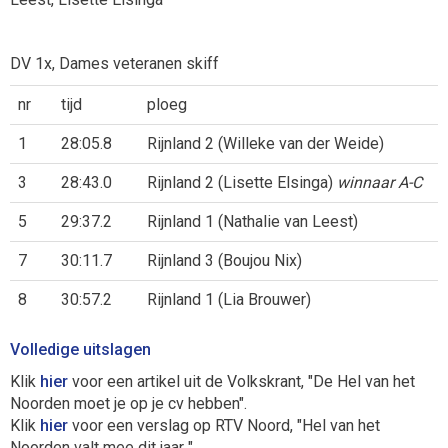
DV 1x, Dames veteranen skiff
nr
tijd
ploeg
1
28:05.8
Rijnland 2 (Willeke van der Weide)
3
28:43.0
Rijnland 2 (Lisette Elsinga)
winnaar A-C
5
29:37.2
Rijnland 1 (Nathalie van Leest)
7
30:11.7
Rijnland 3 (Boujou Nix)
8
30:57.2
Rijnland 1 (Lia Brouwer)
Volledige uitslagen
Klik
hier
voor een artikel uit de Volkskrant, "De Hel van het
Noorden moet je op je cv hebben".
Klik
hier
voor een verslag op RTV Noord, "Hel van het
Noorden valt mee dit jaar "