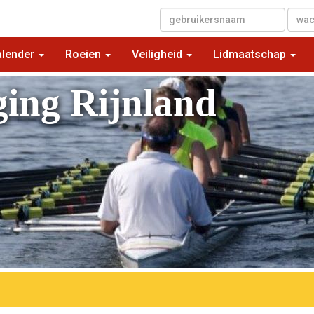
▼
alender
Roeien
Veiligheid
Lidmaatschap
ging Rijnland