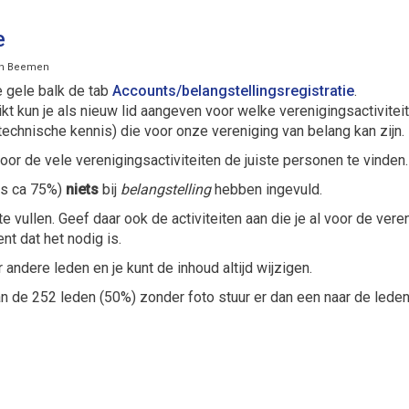
e
van Beemen
e gele balk de tab
Accounts/belangstellingsregistratie
.
uikt kun je als nieuw lid aangeven voor welke verenigingsactivitei
f technische kennis) die voor onze vereniging van belang kan zijn.
oor de vele verenigingsactiviteiten de juiste personen te vinden.
is ca 75%)
niets
bij
belangstelling
hebben ingevuld.
te vullen. Geef daar ook de activiteiten aan die je al voor de ver
t dat het nodig is.
 andere leden en je kunt de inhoud altijd wijzigen.
t 1 van de 252 leden (50%) zonder foto stuur er dan een naar de led