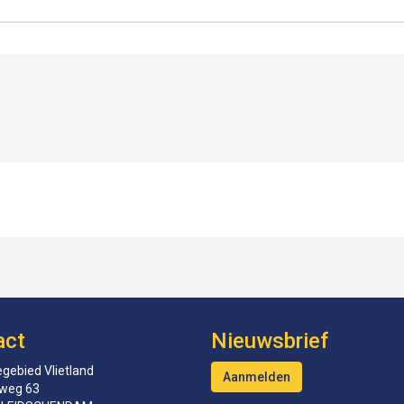
act
Nieuwsbrief
gebied Vlietland
Aanmelden
tweg 63