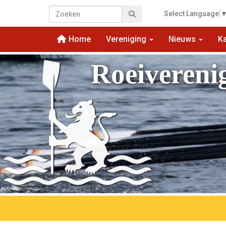
Select Language
Home
Vereniging
Nieuws
K
Roeivereni