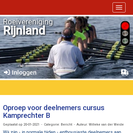
Toggle 
Roeivereniging
Rijnland
Inloggen
Oproep voor deelnemers cursus
Kamprechter B
Geplaatst op 20-01-2021 - Categorie: Bericht - Auteur: Willeke van der Weide
Wij zijn - in normale tijden - enthousiaste deelnemers aan