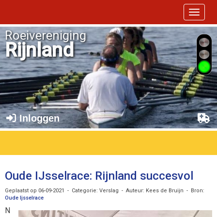
Toggle 
Roeivereniging
Rijnland
Inloggen
Oude IJsselrace: Rijnland succesvol
Geplaatst op 06-09-2021 - Categorie: Verslag - Auteur: Kees de Bruijn - Bron:
Oude Ijsselrace
N