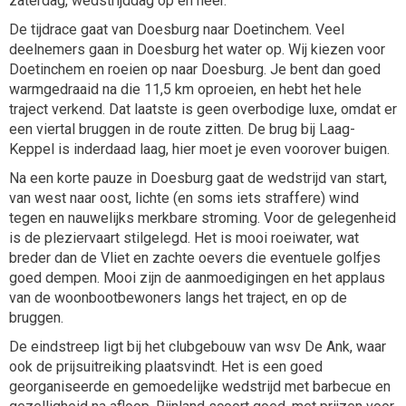
zaterdag, wedstrijddag op en neer.
De tijdrace gaat van Doesburg naar Doetinchem. Veel
deelnemers gaan in Doesburg het water op. Wij kiezen voor
Doetinchem en roeien op naar Doesburg. Je bent dan goed
warmgedraaid na die 11,5 km oproeien, en hebt het hele
traject verkend. Dat laatste is geen overbodige luxe, omdat er
een viertal bruggen in de route zitten. De brug bij Laag-
Keppel is inderdaad laag, hier moet je even voorover buigen.
Na een korte pauze in Doesburg gaat de wedstrijd van start,
van west naar oost, lichte (en soms iets straffere) wind
tegen en nauwelijks merkbare stroming. Voor de gelegenheid
is de pleziervaart stilgelegd. Het is mooi roeiwater, wat
breder dan de Vliet en zachte oevers die eventuele golfjes
goed dempen. Mooi zijn de aanmoedigingen en het applaus
van de woonbootbewoners langs het traject, en op de
bruggen.
De eindstreep ligt bij het clubgebouw van wsv De Ank, waar
ook de prijsuitreiking plaatsvindt. Het is een goed
georganiseerde en gemoedelijke wedstrijd met barbecue en