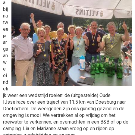
a
bij
na
tw
ee
ja
ar
ga
an
w
e
ei
nd
eli
jk weer een wedstrijd roeien: de (uitgestelde) Oude
IJsselrace over een traject van 11,5 km van Doesburg naar
Doetinchem. De weergoden zijn ons gunstig gezind en de
omgeving is mooi. We vertrekken al op vrijdag om het
roeiwater te verkennen, en overnachten in een B&B of op de
camping. Lia en Marianne staan vroeg op en rijden op