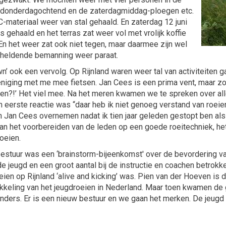
e donderdagochtend en de zaterdagmiddag-ploegen etc.
-materiaal weer van stal gehaald. En zaterdag 12 juni
gehaald en het terras zat weer vol met vrolijk koffie
En het weer zat ook niet tegen, maar daarmee zijn wel
scheldende bemanning weer paraat.
wn’ ook een vervolg. Op Rijnland waren weer tal van activiteiten
iging met me mee fietsen. Jan Cees is een prima vent, maar zo g
ien?!’ Het viel mee. Na het meren kwamen we te spreken over alle
erste reactie was “daar heb ik niet genoeg verstand van roeien 
an Jan Cees overnemen nadat ik tien jaar geleden gestopt ben al
 aan het voorbereiden van de leden op een goede roeitechniek, h
oeien.
bestuur was een ‘brainstorm-bijeenkomst' over de bevordering v
jeugd en een groot aantal bij de instructie en coachen betrokke
ien op Rijnland ‘alive and kicking’ was. Pien van der Hoeven is 
kkeling van het jeugdroeien in Nederland. Maar toen kwamen de
anders. Er is een nieuw bestuur en we gaan het merken. De jeugd 