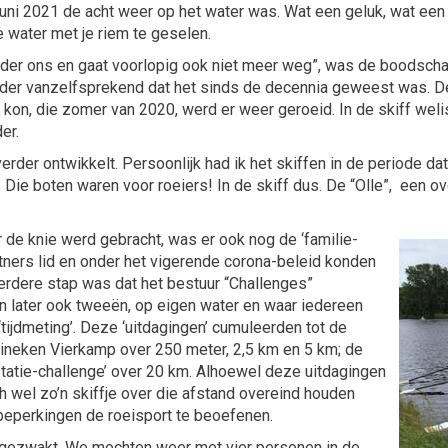
 juni 2021 de acht weer op het water was. Wat een geluk, wat ee
e water met je riem te geselen.
 onder ons en gaat voorlopig ook niet meer weg”, was de boodsch
der vanzelfsprekend dat het sinds de decennia geweest was. De 
kon, die zomer van 2020, werd er weer geroeid. In de skiff weli
er.
erder ontwikkelt. Persoonlijk had ik het skiffen in de periode dat
. Die boten waren voor roeiers! In de skiff dus. De “Olle”, een o
 de knie werd gebracht, was er ook nog de ‘familie-
artners lid en onder het vigerende corona-beleid konden
erdere stap was dat het bestuur “Challenges”
en later ook tweeën, op eigen water en waar iedereen
ijdmeting’. Deze ‘uitdagingen’ cumuleerden tot de
eineken Vierkamp over 250 meter, 2,5 km en 5 km; de
statie-challenge’ over 20 km. Alhoewel deze uitdagingen
 wel zo’n skiffje over die afstand overeind houden
beperkingen de roeisport te beoefenen.
fgezwakt. We mochten weer met vier personen in de