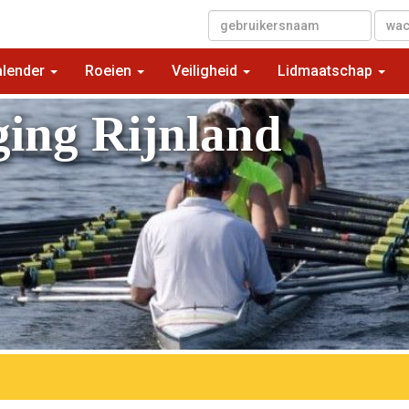
▼
alender
Roeien
Veiligheid
Lidmaatschap
ging Rijnland