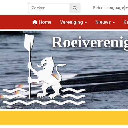
Select Language
Home
Vereniging
Nieuws
K
Roeivereni