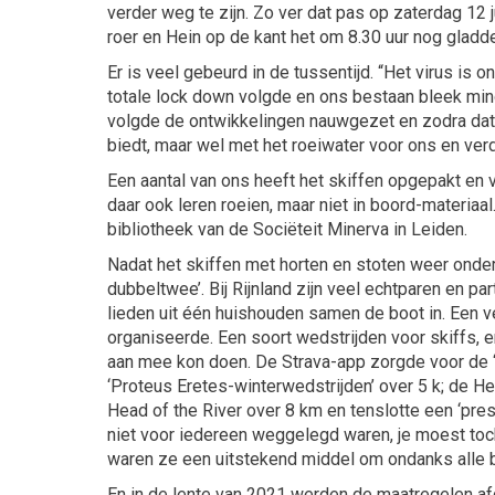
verder weg te zijn. Zo ver dat pas op zaterdag 12
roer en Hein op de kant het om 8.30 uur nog gladd
Er is veel gebeurd in de tussentijd. “Het virus is
totale lock down volgde en ons bestaan bleek min
volgde de ontwikkelingen nauwgezet en zodra dat 
biedt, maar wel met het roeiwater voor ons en verd
Een aantal van ons heeft het skiffen opgepakt en v
daar ook leren roeien, maar niet in boord-materiaal
bibliotheek van de Sociëteit Minerva in Leiden.
Nadat het skiffen met horten en stoten weer onder
dubbeltwee’. Bij Rijnland zijn veel echtparen en p
lieden uit één huishouden samen de boot in. Een v
organiseerde. Een soort wedstrijden voor skiffs, 
aan mee kon doen. De Strava-app zorgde voor de ‘t
‘Proteus Eretes-winterwedstrijden’ over 5 k; de H
Head of the River over 8 km en tenslotte een ‘pre
niet voor iedereen weggelegd waren, je moest toch
waren ze een uitstekend middel om ondanks alle 
En in de lente van 2021 werden de maatregelen a