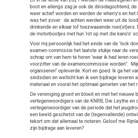
boot en allengs zag je ook de dinsdagochtend, d
weer actief worden en werden de wherry’s en het C
was het zover: de achten werden weer uit de loods 
drinkende en elkaar lof toezwaaiende roei(st)ers. 
de motorbootjes met hun ‘rot op met die kano’s’ 
Voor mij persoonlijk had het einde van de ‘lock do
examen-commissie het laatste stukje naar de veren
schrap om van hem te horen ‘waar ik had leren roe
voorzitter van de examencommissie worden”. Mijn e
organiseren” opleverde. Kort en goed. Ik ga het v
sindsdien en wellicht kan ik een bijdrage leveren
materiaal en vooral het optimaal genieten van het r
De vereniging groeit en bloeit en met het nieuwe 
vertegenwoordigers van de KNRB, Die Leythe en de 
vertegenwoordiger van de periode dat het jeugdroe
een beeld geschetst van de (tegenvallende) ontwi
tekort om dat allemaal te noteren. Geloof me Rijnl
zijn bijdrage aan leveren?