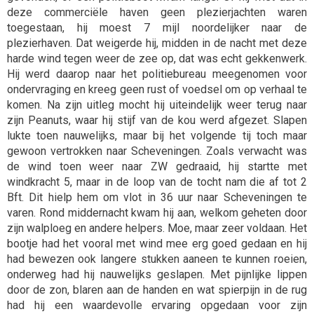
deze commerciële haven geen plezierjachten waren
toegestaan, hij moest 7 mijl noordelijker naar de
plezierhaven. Dat weigerde hij, midden in de nacht met deze
harde wind tegen weer de zee op, dat was echt gekkenwerk.
Hij werd daarop naar het politiebureau meegenomen voor
ondervraging en kreeg geen rust of voedsel om op verhaal te
komen. Na zijn uitleg mocht hij uiteindelijk weer terug naar
zijn Peanuts, waar hij stijf van de kou werd afgezet. Slapen
lukte toen nauwelijks, maar bij het volgende tij toch maar
gewoon vertrokken naar Scheveningen. Zoals verwacht was
de wind toen weer naar ZW gedraaid, hij startte met
windkracht 5, maar in de loop van de tocht nam die af tot 2
Bft. Dit hielp hem om vlot in 36 uur naar Scheveningen te
varen. Rond middernacht kwam hij aan, welkom geheten door
zijn walploeg en andere helpers. Moe, maar zeer voldaan. Het
bootje had het vooral met wind mee erg goed gedaan en hij
had bewezen ook langere stukken aaneen te kunnen roeien,
onderweg had hij nauwelijks geslapen. Met pijnlijke lippen
door de zon, blaren aan de handen en wat spierpijn in de rug
had hij een waardevolle ervaring opgedaan voor zijn