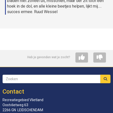
bladen niet zoveel uit, misschien, maar der zit toch een
hoek in de dol, en alle kleine beetjes helpen, lijkt mij.....
succes ermee. Ruud Wessel
Heb je gevonden wat je zocht?
Contact
Recreatiegebied Vlietland
Oostvlietweg 63
2266 GN LEIDSCHENDAM