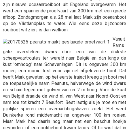
zijn nieuwe oceaanroeiboot uit Engeland overgevaren. Het
werd een spannende proefvaart van 300 km met een goede
afloop. Zondagmorgen a.s. 28 mei laat Mark zijn oceaanboot
op de Vlietlandplas te water. Wie eens deze bijzondere
roeiboot wil zien, is dan welkom.
Vanuit
Rams
gate oversteken dwars door een van de drukste
scheepvaartroutes ter wereld naar België en dan langs de
kust 'omhoog' naar Scheveningen. Dit is ongeveer 300 km
roeien, een mooie test voor zijn net afgeleverde boot. Dat
heeft Mark geweten: op het eerste traject kreeg zijn boot met
de toepasselijke naam Peanuts, halverwege de wind dwars
en schuin tegen met golven van ca. 2 m hoog. Voor de kust
van België draaide de wind nl. van West naar Noord-Oost en
nam toe tot kracht 7 Beaufort. Best lastig als je moe en met
pijnlijke spieren een overnachtingshaven zoekt. Het werd
Duinkerke rond middernacht na ongeveer 100 km roeien.
Maar Mark had daarin nog maar net een beschut hoekje
gevonden, of een politieboot kwam langs. Of hij wist dat in