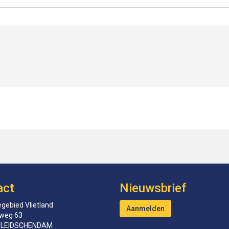
act
Nieuwsbrief
gebied Vlietland
Aanmelden
tweg 63
 LEIDSCHENDAM