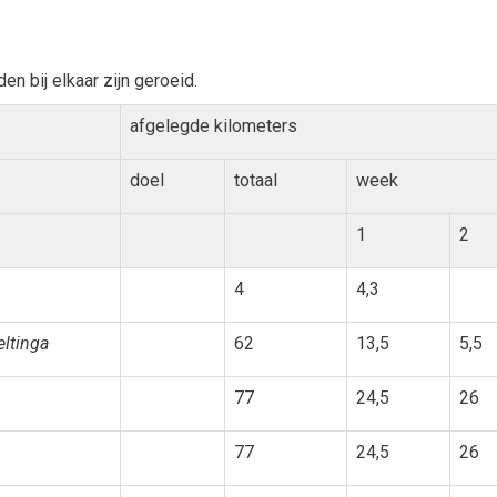
n bij elkaar zijn geroeid.
afgelegde kilometers
doel
totaal
week
1
2
4
4,3
eltinga
62
13,5
5,5
77
24,5
26
77
24,5
26