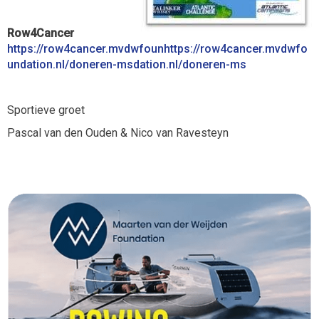
Row4Cancer
https://row4cancer.mvdwfoun
https://row4cancer.mvdwfo
undation.nl/doneren-ms
dation.nl/doneren-ms
Sportieve groet
Pascal van den Ouden & Nico van Ravesteyn