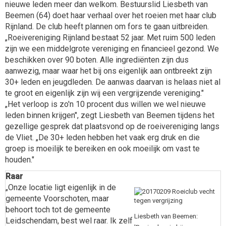
nieuwe leden meer dan welkom. Bestuurslid Liesbeth van
Beemen (64) doet haar verhaal over het roeien met haar club
Rijnland. De club heeft plannen om fors te gaan uitbreiden.
„Roeivereniging Rijnland bestaat 52 jaar. Met ruim 500 leden
zijn we een middelgrote vereniging en financieel gezond. We
beschikken over 90 boten. Alle ingrediënten zijn dus
aanwezig, maar waar het bij ons eigenlijk aan ontbreekt zijn
30+ leden en jeugdleden. De aanwas daarvan is helaas niet al
te groot en eigenlijk zijn wij een vergrijzende vereniging."
„Het verloop is zo'n 10 procent dus willen we wel nieuwe
leden binnen krijgen", zegt Liesbeth van Beemen tijdens het
gezellige gesprek dat plaatsvond op de roeivereniging langs
de Vliet. „De 30+ leden hebben het vaak erg druk en die
groep is moeilijk te bereiken en ook moeilijk om vast te
houden."
Raar
„Onze locatie ligt eigenlijk in de
gemeente Voorschoten, maar
behoort toch tot de gemeente
Liesbeth van Beemen:
Leidschendam, best wel raar. Ik zelf