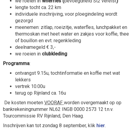
we roeien in
wherries (
bevoegdheid St2 vereist
)
lengte tocht ca. 22 km
individuele inschrijving, voor ploegindeling wordt
gezorgd
meenemen: zitlap, roeizitje, waterfles, lunchpakket en
thermoskan met heet water en zakjes voor koffie, thee
of bouillon en evt. regenkleding
deelnamegeld € 3,-
we roeien in
clubkleding
Programma
:
ontvangst 9.15u, tochtinformatie en koffie met wat
lekkers
vertrek 10.00u
terug op Rijnland ca. 16u
De kosten moeten
VOORAF
worden overgemaakt op op
bankrekeningnummer NL62 INGB 0000 2573 12 t.n.v.
Tourcommissie RV Rijnland, Den Haag.
Inschrijven kan tot zondag 8 september, klik
hier
.