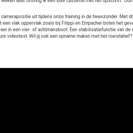
e weken later ontving ik een luxe cassette met het opschrift “Don
merapositie uit tijdens onze training in de tweezonder. Met dr
st een vlak oppervlak zoals bij Filippi en Empacher boten het ge
ien in een vier- of achtmansboot. Een stabilisatiefunctie van d
 onze videotest. Wil jij ook een opname maken met het roeistatief