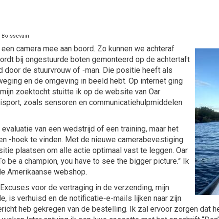
m Boissevain
 een camera mee aan boord. Zo kunnen we achteraf
wordt bij ongestuurde boten gemonteerd op de achtertaft
 door de stuurvrouw of -man. Die positie heeft als
beweging en de omgeving in beeld hebt. Op internet ging
mijn zoektocht stuitte ik op de website van Oar
oeisport, zoals sensoren en communicatiehulpmiddelen
 evaluatie van een wedstrijd of een training, maar het
e en -hoek te vinden. Met de nieuwe camerabevestiging
itie plaatsen om alle actie optimaal vast te leggen. Oar
“To be a champion, you have to see the bigger picture.” Ik
j de Amerikaanse webshop.
 “Excuses voor de vertraging in de verzending, mijn
s verhuisd en de notificatie-e-mails lijken naar zijn
richt heb gekregen van de bestelling. Ik zal ervoor zorgen dat 