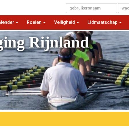
▼
alender
Roeien
Veiligheid
Lidmaatschap
ging Rijnland