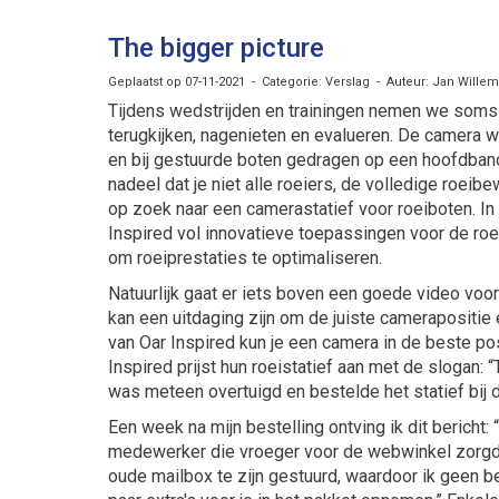
The bigger picture
Geplaatst op 07-11-2021 - Categorie: Verslag - Auteur: Jan Wille
Tijdens wedstrijden en trainingen nemen we soms
terugkijken, nagenieten en evalueren. De camera 
en bij gestuurde boten gedragen op een hoofdband
nadeel dat je niet alle roeiers, de volledige roei
op zoek naar een camerastatief voor roeiboten. In 
Inspired vol innovatieve toepassingen voor de r
om roeiprestaties te optimaliseren.
Natuurlijk gaat er iets boven een goede video voor
kan een uitdaging zijn om de juiste camerapositi
van Oar Inspired kun je een camera in de beste pos
Inspired prijst hun roeistatief aan met de slogan: 
was meteen overtuigd en bestelde het statief bi
Een week na mijn bestelling ontving ik dit bericht:
medewerker die vroeger voor de webwinkel zorgde, i
oude mailbox te zijn gestuurd, waardoor ik geen be