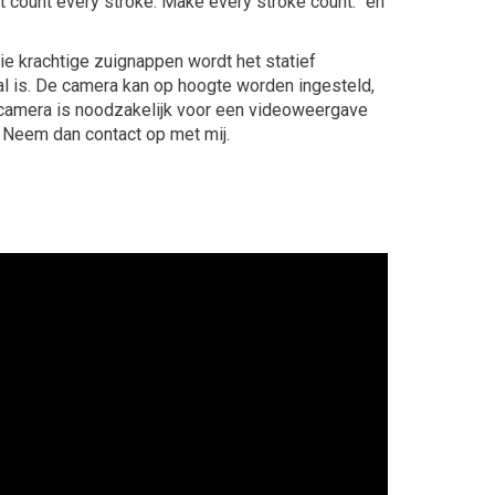
’t count every stroke. Make every stroke count.” en
ie krachtige zuignappen wordt het statief
val is. De camera kan op hoogte worden ingesteld,
e camera is noodzakelijk voor een videoweergave
? Neem dan contact op met mij.