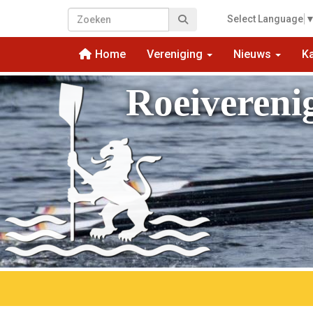
Select Language
Home
Vereniging
Nieuws
K
Roeivereni