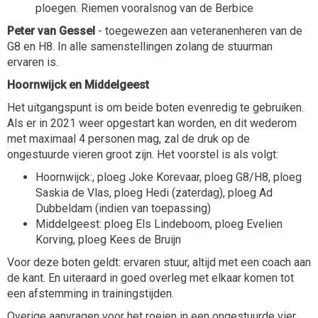
ploegen. Riemen vooralsnog van de Berbice
Peter van Gessel
- toegewezen aan veteranenheren van de
G8 en H8. In alle samenstellingen zolang de stuurman
ervaren is.
Hoornwijck en Middelgeest
Het uitgangspunt is om beide boten evenredig te gebruiken.
Als er in 2021 weer opgestart kan worden, en dit wederom
met maximaal 4 personen mag, zal de druk op de
ongestuurde vieren groot zijn. Het voorstel is als volgt:
Hoornwijck:, ploeg Joke Korevaar, ploeg G8/H8, ploeg
Saskia de Vlas, ploeg Hedi (zaterdag), ploeg Ad
Dubbeldam (indien van toepassing)
Middelgeest: ploeg Els Lindeboom, ploeg Evelien
Korving, ploeg Kees de Bruijn
Voor deze boten geldt: ervaren stuur, altijd met een coach aan
de kant. En uiteraard in goed overleg met elkaar komen tot
een afstemming in trainingstijden.
Overige aanvragen voor het roeien in een ongestuurde vier