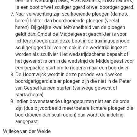
een 1km wedstrijd (DMO, FISA Masters, EUROmasters)
is een boot ofwel scullgeriggerd ofwel boordgeriggerd.
Naar verwachting zijn scullroeiende ploegen (dames,
heren) lichter dan boordroeiende ploegen (veelal
heren). Bij gelijke kwaliteit/snelheid van de ploegen
geldt dan: Omdat de Middelgeest geschikter is voor
lichtere ploegen, zal deze boot in de trainingsperiode
scullgeriggerd blijven en ook in de wedstrijd ingezet
worden als scullvier. Het wedstrijdschema bepaalt of
het gewenst is om in de wedstrijd de Middelgeest voor
een bepaalde start om te riggeren naar een boordvier.
De Hoornwijck wordt in deze periode van 4 weken
boordgeriggerd als er ploegen zijn die niet in de Peter
van Gessel kunnen starten (vanwege gewicht of
startschema).
Indien bovenstaande uitgangspunten niet aan de orde
zijn (dus bijvoorbeeld meer/betere lichtere ploegen die
boordroeien dan scullroeien) dan wordt de indeling
aangepast.
Willeke van der Weide