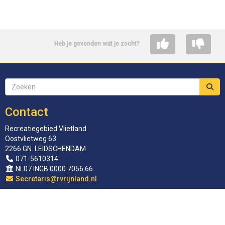
Heb je gevonden wat je zocht?
Contact
Recreatiegebied Vlietland
Oostvlietweg 63
2266 GN LEIDSCHENDAM
071-5610314
NL07 INGB 0000 7056 66
siraterceS
@rvrijnland.nl