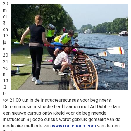
20
m
ei,
3
en
17
ju
ni
20
21
va
n
19
.3
0
tot 21.00 uur is de instructeurscursus voor beginners.
De commissie instructie heeft samen met Ad Dubbeldam
een nieuwe cursus ontwikkeld voor de beginnende
instructeur. Bij deze cursus wordt gebruik gemaakt van de
modulaire methode van
www.roeicoach.com
van Jeroen