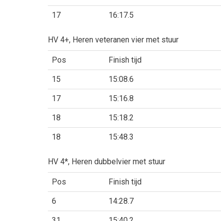
17
16:17.5
HV 4+, Heren veteranen vier met stuur
Pos
Finish tijd
15
15:08.6
17
15:16.8
18
15:18.2
18
15:48.3
HV 4*, Heren dubbelvier met stuur
Pos
Finish tijd
6
14:28.7
31
15:40.2