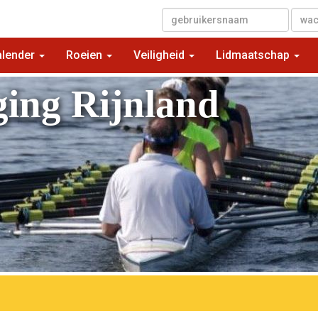
▼
alender
Roeien
Veiligheid
Lidmaatschap
ging Rijnland