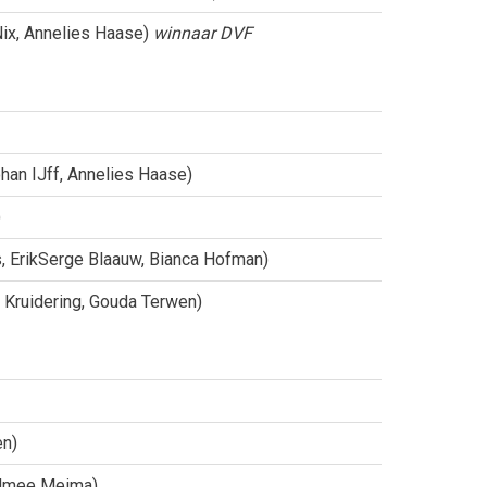
Nix, Annelies Haase)
winnaar DVF
ohan IJff, Annelies Haase)
)
rs, ErikSerge Blaauw, Bianca Hofman)
h Kruidering, Gouda Terwen)
en)
 Edmee Meima)