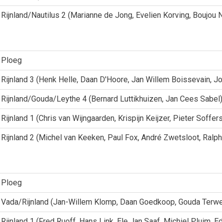
Rijnland/Nautilus 2 (Marianne de Jong, Evelien Korving, Boujou 
Ploeg
Rijnland 3 (Henk Helle, Daan D'Hoore, Jan Willem Boissevain, J
Rijnland/Gouda/Leythe 4 (Bernard Luttikhuizen, Jan Cees Sabel
Rijnland 1 (Chris van Wijngaarden, Krispijn Keijzer, Pieter Soffe
Rijnland 2 (Michel van Keeken, Paul Fox, André Zwetsloot, Ralp
Ploeg
Vada/Rijnland (Jan-Willem Klomp, Daan Goedkoop, Gouda Terw
Rijnland 1 (Fred Ruoff, Hans Link, Ele Jan Saaf, Michiel Pluim,