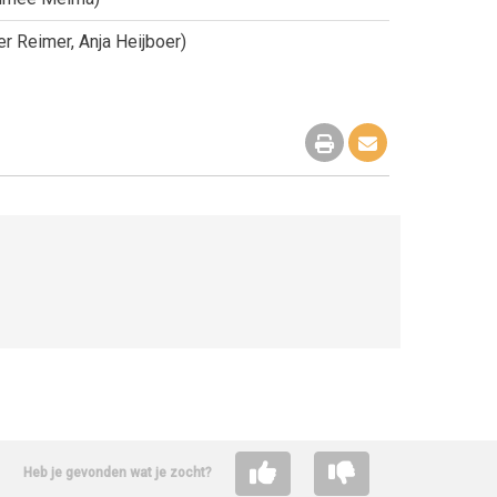
er Reimer, Anja Heijboer)
Heb je gevonden wat je zocht?