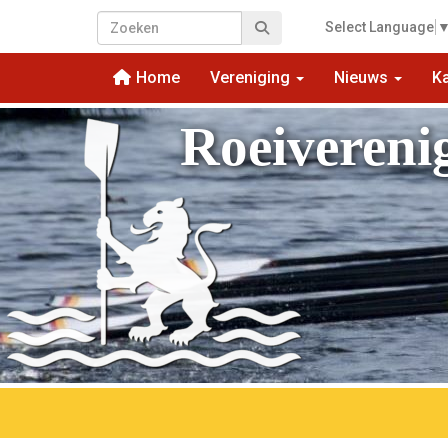
Select Language
Home
Vereniging
Nieuws
K
Roeivereni