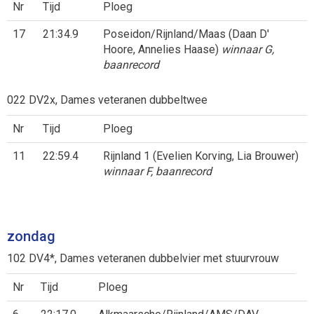
Nr
Tijd
Ploeg
17
21:34.9
Poseidon/Rijnland/Maas (Daan D'
Hoore, Annelies Haase)
winnaar G,
baanrecord
022 DV2x, Dames veteranen dubbeltwee
Nr
Tijd
Ploeg
11
22:59.4
Rijnland 1 (Evelien Korving, Lia Brouwer)
winnaar F, baanrecord
zondag
102 DV4*, Dames veteranen dubbelvier met stuurvrouw
Nr
Tijd
Ploeg