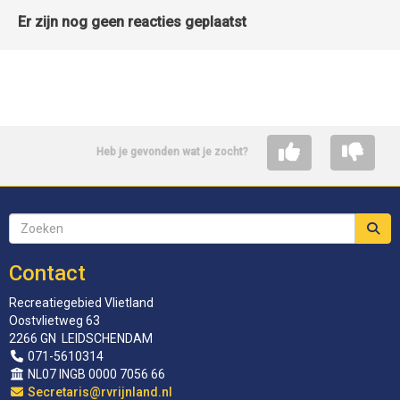
Er zijn nog geen reacties geplaatst
Heb je gevonden wat je zocht?
Contact
Recreatiegebied Vlietland
Oostvlietweg 63
2266 GN LEIDSCHENDAM
071-5610314
NL07 INGB 0000 7056 66
siraterceS
@rvrijnland.nl