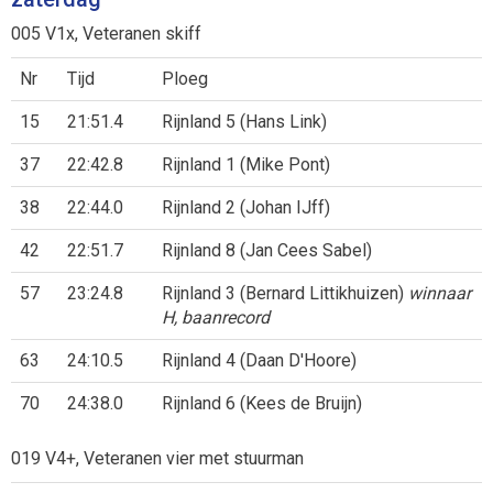
005 V1x, Veteranen skiff
Nr
Tijd
Ploeg
15
21:51.4
Rijnland 5 (Hans Link)
37
22:42.8
Rijnland 1 (Mike Pont)
38
22:44.0
Rijnland 2 (Johan IJff)
42
22:51.7
Rijnland 8 (Jan Cees Sabel)
57
23:24.8
Rijnland 3 (Bernard Littikhuizen)
winnaar
H, baanrecord
63
24:10.5
Rijnland 4 (Daan D'Hoore)
70
24:38.0
Rijnland 6 (Kees de Bruijn)
019 V4+, Veteranen vier met stuurman