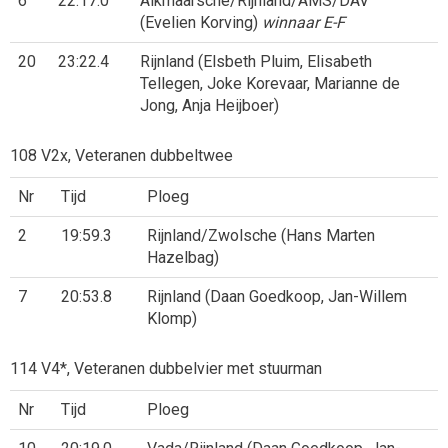
6
22:17.0
Alkmaarsche/Rijnland/AMS/DAV
(Evelien Korving)
winnaar E-F
20
23:22.4
Rijnland (Elsbeth Pluim, Elisabeth
Tellegen, Joke Korevaar, Marianne de
Jong, Anja Heijboer)
108 V2x, Veteranen dubbeltwee
Nr
Tijd
Ploeg
2
19:59.3
Rijnland/Zwolsche (Hans Marten
Hazelbag)
7
20:53.8
Rijnland (Daan Goedkoop, Jan-Willem
Klomp)
114 V4*, Veteranen dubbelvier met stuurman
Nr
Tijd
Ploeg