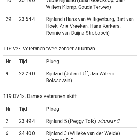
10
20:19.0
Vada/Rijnland (Daan Goedkoop, Jan-
Willem Klomp, Gouda Terwen)
29
23:54.4
Rijnland (Hans van Willigenburg, Bart van
Hoek, Arie Vreeken, Hans Kerkers,
Rennie van Duijne Strobosch)
118 V2-, Veteranen twee zonder stuurman
Nr
Tijd
Ploeg
9
22:29.0
Rijnland (Johan IJff, Jan Willem
Boissevain)
119 DV1x, Dames veteranen skiff
Nr
Tijd
Ploeg
2
23:49.4
Rijnland 5 (Peggy Tolk)
winnaar C
6
24:40.8
Rijnland 3 (Willeke van der Weide)