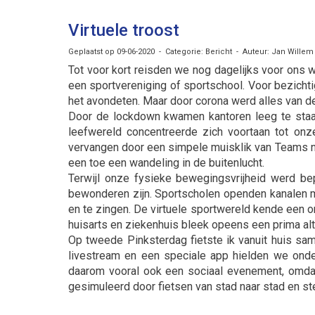
Virtuele troost
Geplaatst op 09-06-2020 - Categorie: Bericht - Auteur: Jan Willem
Tot voor kort reisden we nog dagelijks voor ons 
een sportvereniging of sportschool. Voor bezich
het avondeten. Maar door corona werd alles van d
Door de lockdown kwamen kantoren leeg te staa
leefwereld concentreerde zich voortaan tot onze
vervangen door een simpele muisklik van Teams 
een toe een wandeling in de buitenlucht.
Terwijl onze fysieke bewegingsvrijheid werd bep
bewonderen zijn. Sportscholen openden kanalen m
en te zingen. De virtuele sportwereld kende een ong
huisarts en ziekenhuis bleek opeens een prima alt
Op tweede Pinksterdag fietste ik vanuit huis sa
livestream en een speciale app hielden we onder
daarom vooral ook een sociaal evenement, omdat 
gesimuleerd door fietsen van stad naar stad en st