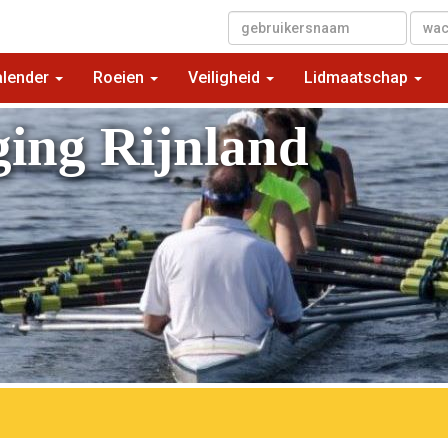
▼
alender
Roeien
Veiligheid
Lidmaatschap
ging Rijnland