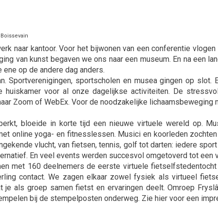
 Boissevain
werk naar kantoor. Voor het bijwonen van een conferentie vloge
tiging van kunst begaven we ons naar een museum. En na een la
e ene op de andere dag anders.
n. Sportverenigingen, sportscholen en musea gingen op slot.
 huiskamer voor al onze dagelijkse activiteiten. De stressvo
naar Zoom of WebEx. Voor de noodzakelijke lichaamsbeweging 
erkt, bloeide in korte tijd een nieuwe virtuele wereld op. Mu
et online yoga- en fitnesslessen. Musici en koorleden zocht
ekende vlucht, van fietsen, tennis, golf tot darten: iedere sport
ernatief. En veel events werden succesvol omgetoverd tot een vi
men met 160 deelnemers de eerste virtuele fietselfstedentocht
ling contact. We zagen elkaar zowel fysiek als virtueel fiet
je als groep samen fietst en ervaringen deelt. Omroep Fryslâ
empelen bij de stempelposten onderweg. Zie hier voor een impre