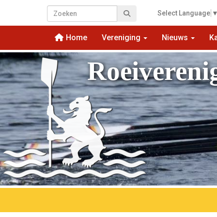
Select Language
Home
Vereniging
Nieuws
K
Roeivereni