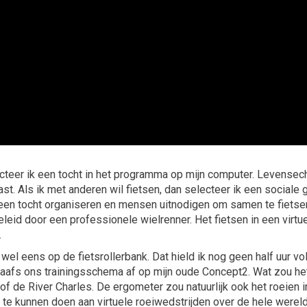
lecteer ik een tocht in het programma op mijn computer. Levensec
. Als ik met anderen wil fietsen, dan selecteer ik een sociale g
k een tocht organiseren en mensen uitnodigen om samen te fietse
leid door een professionele wielrenner. Het fietsen in een virtu
.
wel eens op de fietsrollerbank. Dat hield ik nog geen half uur vol
aafs ons trainingsschema af op mijn oude Concept2. Wat zou het 
f de River Charles. De ergometer zou natuurlijk ook het roeie
 te kunnen doen aan virtuele roeiwedstrijden over de hele wereld