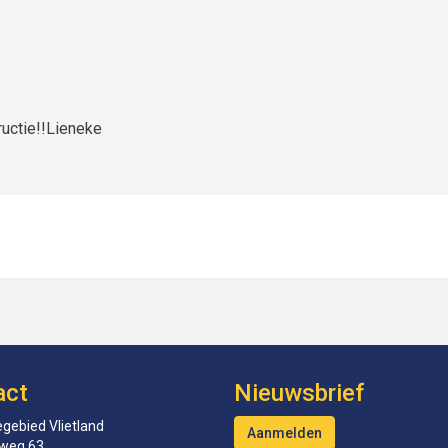
ructie!!Lieneke
act
Nieuwsbrief
gebied Vlietland
Aanmelden
tweg 63