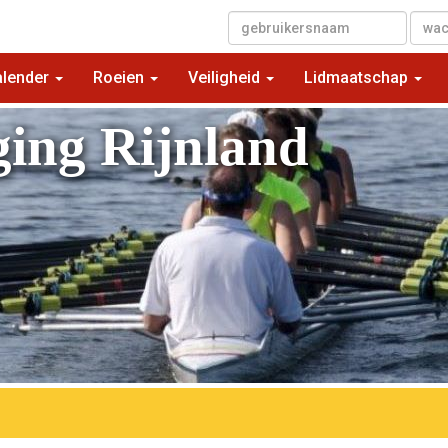
▼
alender
Roeien
Veiligheid
Lidmaatschap
ging Rijnland