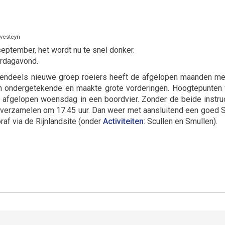
avesteyn
ptember, het wordt nu te snel donker.
erdagavond.
tendeels nieuwe groep roeiers heeft de afgelopen maanden me
 en ondergetekende en maakte grote vorderingen. Hoogtepunten
n afgelopen woensdag in een boordvier. Zonder de beide instru
, verzamelen om 17.45 uur. Dan weer met aansluitend een goed 
af via de Rijnlandsite (onder
Activiteiten
: Scullen en Smullen).