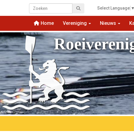
Select Language
Home
Vereniging
Nieuws
K
Roeivereni