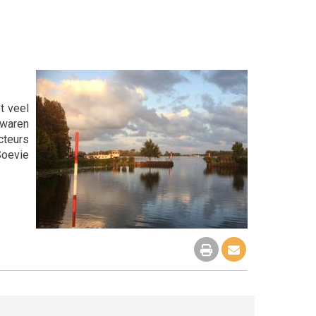
t veel
 waren
cteurs
Soevie