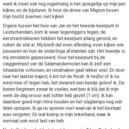
want ik moet ook nog regelmatig in het spiegeltje op mijn pet
kijken, en de bijsturen. Ik hoor de drone van Mignon boven
mijn hoofd zoemen: niet kijken.
Ergens tussen het huis van Jan en het tweede keerpunt in
Leidschendam, kom ik weer tegenliggers tegen, de
eerstvertrokkenen hebben het keerpunt allang gerond, en
ruiken de stal al. Mij biedt dat even afleiding, even kijken wie
passeren en hoe de onderlinge afstanden zijn. Het tweetje is
mij inmiddels gepasseerd. Voor het keerpunt bij de
vlaggenmast van de Salamandermolen kan ik zelf een
inhaalactie voltooien, en rondmaken gaat lekker snel. En door
naar het laatste traject, 6 km tot de finish. Ik twijfel of ik nu
wind mee of tegen heb, het dwarrelt een beetje geloof ik. De
benen beginnen zwaar te voelen, wat ben ik blij dat ik mijn
werk de dag ervoor wat lichter heb gezet (1 cm). Ik kan
daardoor goed mijn ritme houden en het slagtempo nog wat
laten oplopen. Ik ga nu spieren voel waarvan ik het bestaan
was vergeten. En wat kramp in mijn linkerhand, waar ik
normaal ook nooit last van heb.