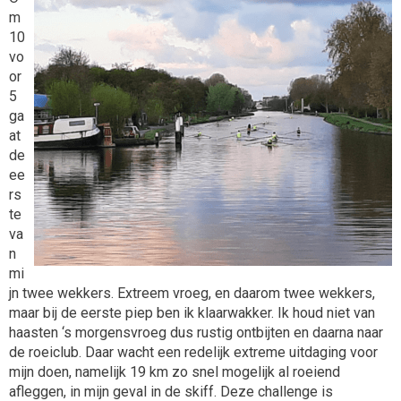
m
10
vo
or
5
ga
at
de
ee
rs
te
va
n
mi
jn twee wekkers. Extreem vroeg, en daarom twee wekkers,
maar bij de eerste piep ben ik klaarwakker. Ik houd niet van
haasten ‘s morgensvroeg dus rustig ontbijten en daarna naar
de roeiclub. Daar wacht een redelijk extreme uitdaging voor
mijn doen, namelijk 19 km zo snel mogelijk al roeiend
afleggen, in mijn geval in de skiff. Deze challenge is