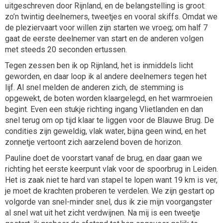
uitgeschreven door Rijnland, en de belangstelling is groot:
zo’n twintig deelnemers, tweetjes en vooral skiffs. Omdat we
de pleziervaart voor willen zijn starten we vroeg; om half 7
gaat de eerste deelnemer van start en de anderen volgen
met steeds 20 seconden ertussen.
Tegen zessen ben ik op Rijnland, het is inmiddels licht
geworden, en daar loop ik al andere deelnemers tegen het
lijf. Al snel melden de anderen zich, de stemming is
opgewekt, de boten worden klaargelegd, en het warmroeien
begint. Even een stukje richting ingang Vlietlanden en dan
snel terug om op tijd klaar te liggen voor de Blauwe Brug. De
condities zijn geweldig, vlak water, bijna geen wind, en het
zonnetje vertoont zich aarzelend boven de horizon.
Pauline doet de voorstart vanaf de brug, en daar gaan we
richting het eerste keerpunt vlak voor de spoorbrug in Leiden.
Het is zaak niet te hard van stapel te lopen want 19 km is ver,
je moet de krachten proberen te verdelen. We zijn gestart op
volgorde van snel-minder snel, dus ik zie mijn voorgangster
al snel wat uit het zicht verdwijnen. Na mij is een tweetje