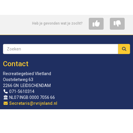
Heb je gevonden wat je zocht?
Contact
Recreatiegebied Vlietland
Oostvlietweg 63
2266 GN LEIDSCHENDAM
071-5610314
NL07 INGB 0000 7056 66
siraterceS
@rvrijnland.nl