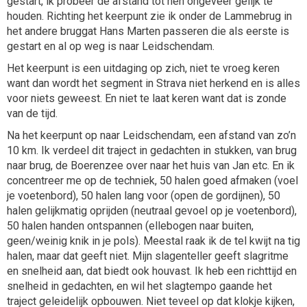
gestart, ik probeer de afstand tot hen ongeveer gelijk te
houden. Richting het keerpunt zie ik onder de Lammebrug in
het andere bruggat Hans Marten passeren die als eerste is
gestart en al op weg is naar Leidschendam.
Het keerpunt is een uitdaging op zich, niet te vroeg keren
want dan wordt het segment in Strava niet herkend en is alles
voor niets geweest. En niet te laat keren want dat is zonde
van de tijd.
Na het keerpunt op naar Leidschendam, een afstand van zo’n
10 km. Ik verdeel dit traject in gedachten in stukken, van brug
naar brug, de Boerenzee over naar het huis van Jan etc. En ik
concentreer me op de techniek, 50 halen goed afmaken (voel
je voetenbord), 50 halen lang voor (open de gordijnen), 50
halen gelijkmatig oprijden (neutraal gevoel op je voetenbord),
50 halen handen ontspannen (ellebogen naar buiten,
geen/weinig knik in je pols). Meestal raak ik de tel kwijt na tig
halen, maar dat geeft niet. Mijn slagenteller geeft slagritme
en snelheid aan, dat biedt ook houvast. Ik heb een richttijd en
snelheid in gedachten, en wil het slagtempo gaande het
traject geleidelijk opbouwen. Niet teveel op dat klokje kijken,