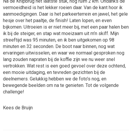
Na de Knipbrug het laatste stuk, nog ruim 2 km. Ondanks de
vermoeidheid is het lekker roeien daar. Van de kant hoor ik
aanmoedigingen. Daar is het parkeerterrein en jawel, het gele
hesje over het paaltje, de finish! Laten lopen, en even
bijkomen. Uitroeien is er niet meer bij, met een paar halen ben
ik bij de steiger, en stap wat moeizaam uit m’n skiff. Mijn
streeftijd was 95 minuten, en ik ben uitgekomen op 98
minuten en 32 seconden. De boot naar binnen, nog wat
ervaringen uitwisselen, en waar we normaal gesproken nog
lang zouden napraten bij de koffie zijn we nu weer snel
vertrokken. Wat rest is een goed gevoel over deze ochtend,
een mooie uitdaging, en tevreden gezichten bij de
deelnemers. Gelukkig hebben we de foto’s nog, en
bewegende beelden om na te genieten. Tot de volgende
challenge!
Kees de Bruijn