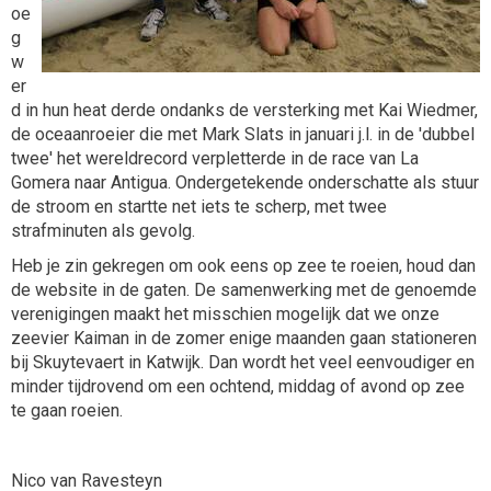
oe
g
w
er
d in hun heat derde ondanks de versterking met Kai Wiedmer,
de oceaanroeier die met Mark Slats in januari j.l. in de 'dubbel
twee' het wereldrecord verpletterde in de race van La
Gomera naar Antigua. Ondergetekende onderschatte als stuur
de stroom en startte net iets te scherp, met twee
strafminuten als gevolg.
Heb je zin gekregen om ook eens op zee te roeien, houd dan
de website in de gaten. De samenwerking met de genoemde
verenigingen maakt het misschien mogelijk dat we onze
zeevier Kaiman in de zomer enige maanden gaan stationeren
bij Skuytevaert in Katwijk. Dan wordt het veel eenvoudiger en
minder tijdrovend om een ochtend, middag of avond op zee
te gaan roeien.
Nico van Ravesteyn