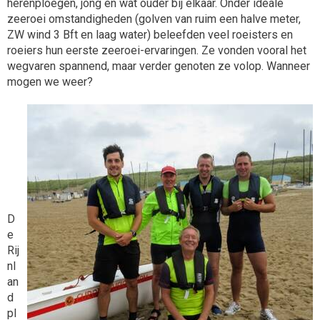
herenploegen, jong en wat ouder bij elkaar. Onder ideale
zeeroei omstandigheden (golven van ruim een halve meter,
ZW wind 3 Bft en laag water) beleefden veel roeisters en
roeiers hun eerste zeeroei-ervaringen. Ze vonden vooral het
wegvaren spannend, maar verder genoten ze volop. Wanneer
mogen we weer?
D
e
Rij
nl
an
d
pl