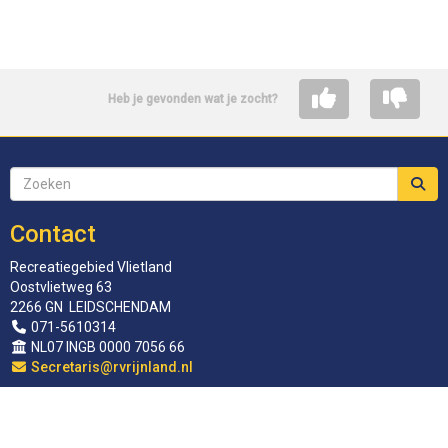
Heb je gevonden wat je zocht?
Contact
Recreatiegebied Vlietland
Oostvlietweg 63
2266 GN LEIDSCHENDAM
071-5610314
NL07 INGB 0000 7056 66
siraterceS
@rvrijnland.nl