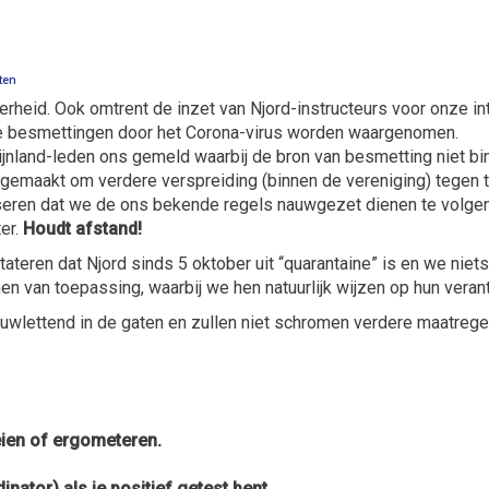
ten
rheid. Ook omtrent de inzet van Njord-instructeurs voor onze in
ve besmettingen door het Corona-virus worden waargenomen.
Rijnland-leden ons gemeld waarbij de bron van besmetting niet bi
gemaakt om verdere verspreiding (binnen de vereniging) tegen 
seren dat we de ons bekende regels nauwgezet dienen te volgen
er.
Houdt afstand!
ateren dat Njord sinds 5 oktober uit “quarantaine” is en we nie
n van toepassing, waarbij we hen natuurlijk wijzen op hun veran
wlettend in de gaten en zullen niet schromen verdere maatrege
eien of ergometeren.
inator) als je positief getest bent.