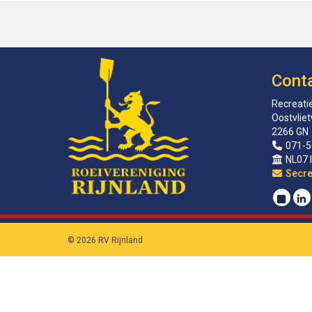
Cont
Recreatie
Oostvlie
2266 GN
071-5
NL07 
sirat
© 2026 RV Rijnland