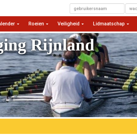
▼
alender
Roeien
Veiligheid
Lidmaatschap
ging Rijnland