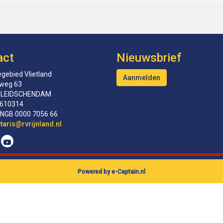
act
Nieuwsbrief
gebied Vlietland
Aanmelden
tweg 63
 LEIDSCHENDAM
610314
INGB 0000 7056 66
erceS
@rvrijnland.nl
Powered by e-Captain.nl