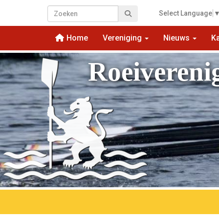
Select Language
Home
Vereniging
Nieuws
K
Roeivereni