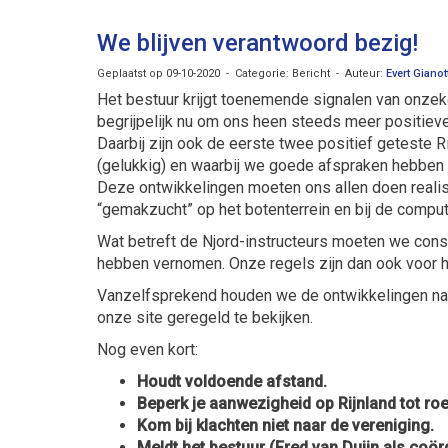
We blijven verantwoord bezig!
Geplaatst op 09-10-2020 - Categorie: Bericht - Auteur:
Evert Gianot
Het bestuur krijgt toenemende signalen van onzeke
begrijpelijk nu om ons heen steeds meer positie
Daarbij zijn ook de eerste twee positief geteste 
(gelukkig) en waarbij we goede afspraken hebben 
Deze ontwikkelingen moeten ons allen doen reali
“gemakzucht” op het botenterrein en bij de comput
Wat betreft de Njord-instructeurs moeten we const
hebben vernomen. Onze regels zijn dan ook voor he
Vanzelfsprekend houden we de ontwikkelingen nau
onze site geregeld te bekijken.
Nog even kort:
Houdt voldoende afstand.
Beperk je aanwezigheid op Rijnland tot ro
Kom bij klachten niet naar de vereniging.
Meldt het bestuur (Fred van Duijn als coörd