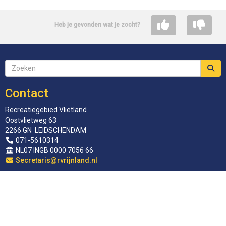
Heb je gevonden wat je zocht?
Contact
Recreatiegebied Vlietland
Oostvlietweg 63
2266 GN LEIDSCHENDAM
071-5610314
NL07 INGB 0000 7056 66
siraterceS
@rvrijnland.nl