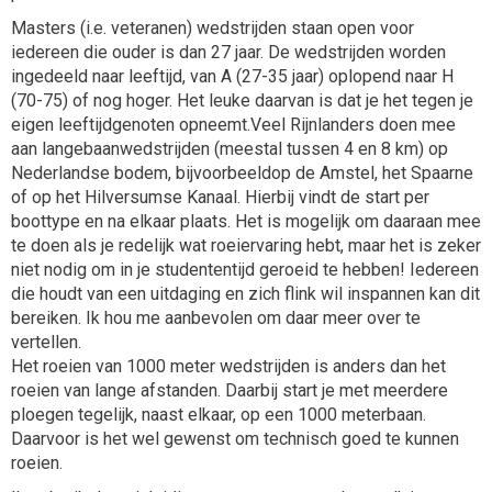
Masters (i.e. veteranen) wedstrijden staan open voor
iedereen die ouder is dan 27 jaar. De wedstrijden worden
ingedeeld naar leeftijd, van A (27-35 jaar) oplopend naar H
(70-75) of nog hoger. Het leuke daarvan is dat je het tegen je
eigen leeftijdgenoten opneemt.Veel Rijnlanders doen mee
aan langebaanwedstrijden (meestal tussen 4 en 8 km) op
Nederlandse bodem, bijvoorbeeldop de Amstel, het Spaarne
of op het Hilversumse Kanaal. Hierbij vindt de start per
boottype en na elkaar plaats. Het is mogelijk om daaraan mee
te doen als je redelijk wat roeiervaring hebt, maar het is zeker
niet nodig om in je studententijd geroeid te hebben! Iedereen
die houdt van een uitdaging en zich flink wil inspannen kan dit
bereiken. Ik hou me aanbevolen om daar meer over te
vertellen.
Het roeien van 1000 meter wedstrijden is anders dan het
roeien van lange afstanden. Daarbij start je met meerdere
ploegen tegelijk, naast elkaar, op een 1000 meterbaan.
Daarvoor is het wel gewenst om technisch goed te kunnen
roeien.