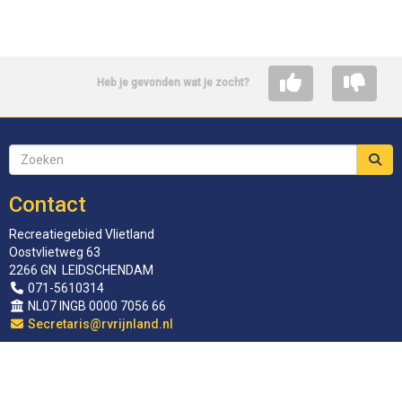
Heb je gevonden wat je zocht?
Contact
Recreatiegebied Vlietland
Oostvlietweg 63
2266 GN LEIDSCHENDAM
071-5610314
NL07 INGB 0000 7056 66
siraterceS
@rvrijnland.nl