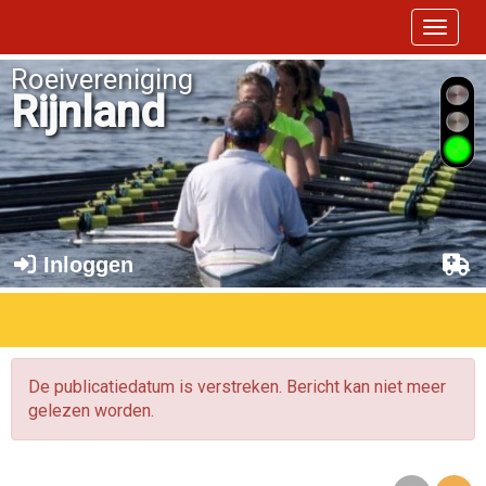
Toggle 
Roeivereniging
Rijnland
Inloggen
De publicatiedatum is verstreken. Bericht kan niet meer
gelezen worden.